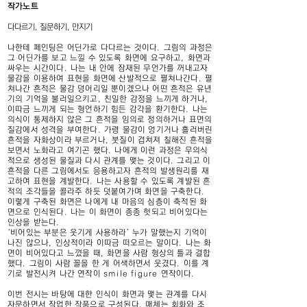
작가노트
다다르기, 질문하기, 만지기
나한테 페인팅은 어딘가로 다다르는 것이다. 그림의 과정은
그 어딘가를 보고 느낄 수 있도록 화면에 요구하고, 화면과
싸우는 시간이다. 나는 내 안에 잠재된 무언가를 꺼내고자
물감을 이용하여 표현을 화면에 산발적으로 펼쳐나간다. 펼
쳐나간 흔적은 물감 덩어리일 뿐이겠으나 어떤 흔적은 유년
기의 기억을 불러일으키고, 친밀한 감정을 느끼게 하거나,
이따금 느끼게 되는 형언하기 힘든 감각을 환기한다. 나는
의식이 통제하지 않은 그 흔적을 임의로 정의하거나 표면의
질감에서 성격을 부여한다. 가령 물감이 엉기거나 흘러버린
흔적을 자화상이라 부르거나, 붓질이 겹쳐져 칠해진 흔적을
보면서 노화라고 여기곤 했다. 나에게 이런 과정은 무의식
적으로 생성된 물질과 다시 관계를 맺는 것이다. 그리고 이
흔적을 다른 그림에서도 응용하고자 흔적의 발생원리를 재
고하여 표현을 계발한다. 나는 사용할 수 있도록 계발된 흔
적의 조각들을 콜라주 하듯 덧붙여가며 화면을 구축한다.
이렇게 구축된 화면은 나에게 내 마음의 심층이 축적된 화
면으로 인식된다. 나는 이 화면이 종종 헛되고 비어있다는
인상을 받는다.
‘비어있는 부분은 웃기게 사용하라’ 누가 말했는지 기억이
나진 않으나, 인상적이라 이따금 떠오르는 말이다. 나는 화
면이 비어있다고 느꼈을 때, 화면을 사람 형상의 틀과 결합
했다. 그림이 사람 꼴을 한 게 어색하면서 웃겼다. 이를 계
기로 발전시켜 나간 연작이 smile figure 연작이다.
이번 전시는 바탕에 대한 인식이 화면과 맺는 관계를 다시
자문하면서 작업한 작품으로 구성된다. 매체는 회화와 조