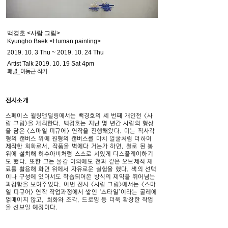
백경호 <사람 그림>
Kyungho Baek <Human painting>
2019. 10. 3
Thu ~
2019. 10. 24
Thu
Artist Talk
2019. 10. 19
Sat 4pm
패널_이동근 작가
전시소개
스페이스 윌링앤딜링에서는 백경호의 세 번째 개인전 <사
람 그림>을 개최한다. 백경호는 지난 몇 년간 사람의 형상
을 담은 <스마일 피규어> 연작을 진행해왔다. 이는 직사각
형의 캔버스 위에 원형의 캔버스를 마치 얼굴처럼 더하여
제작한 회화로서, 작품을 벽에다 거는가 하면, 철로 된 봉
위에 설치해 허수아비처럼 스스로 서있게 디스플레이하기
도 했다. 또한 그는 물감 이외에도 천과 같은 오브제적 재
료를 활용해 화면 위에서 자유로운 실험을 했다. 색의 선택
이나 구성에 있어서도 학습되어온 방식의 제약을 뛰어넘는
과감함을 보여주었다. 이번 전시 <사람 그림>에서는 <스마
일 피규어> 연작 작업과정에서 쌓인 ‘스타일’이라는 굴레에
얽매이지 않고, 회화와 조각, 드로잉 등 더욱 확장한 작업
을 선보일 예정이다.