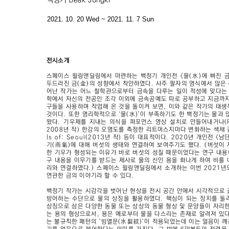
2021. 10. 20 Wed ~ 2021. 11. 7 Sun
전시소개
스페이스 윌링앤딜링에서 마련하는 백정기 개인전 <물(水)에 빠진 금
두드러진 금(金)의 성향에서 착안하였다. 사주 팔자의 명식에서 많은 수
어난 작가는 어느 철학관으로부터 금속을 다루는 일이 적성에 맞다는 
학에서 자신의 전공인 조각 이외에 금속공예도 따로 공부하고 지금까지
구들을 사용하며 작업해 온 것을 돌이켜 보면, 이와 같은 작가의 태
것이다. 또한 명리학적으로 ‘물(水)’이 부족하기도 한 백정기는 물과 
왔다. 기우제를 지내는 의식을 퍼포먼스 영상 설치로 만들어내거나(Pray 
2008년 작) 한강의 오염도를 측정한 리트머스지마다 변화하는 색채
Is of: Seoul(2013년 작) 등이 대표적이다. 2020년 개인전 <남
기(雨氣)에 대해 버섯의 생태와 연결하여 보여주기도 했다. (버섯이
한 기우가 형성되는 이유가 바로 버섯의 성질 때문이었다는 연구 내용
구 내용을 이무기를 받드는 제사로 물의 신인 용을 화나게 하여 비를
리와 연결하였다.) 스페이스 윌링앤딜링에서 소개하는 이번 2021년
연관한 금의 이야기라 할 수 있다.
백정기 작가는 시감각을 벗어난 현상을 전시 공간 안에서 시각적으로 
방어하는 수단으로 물의 상징을 활용하였다. 핵심이 되는 장치를 둘
상징으로 삼은 다양한 동물 또는 상상의 동물 형상 및 문양들이 자리
는 용의 형상으로서, 용은 예로부터 물을 다스리는 존재로 알려져 있
는 불규칙한 패턴의 ‘빙열문(氷裂紋)’이 적용되었는데 이는 얼음이 