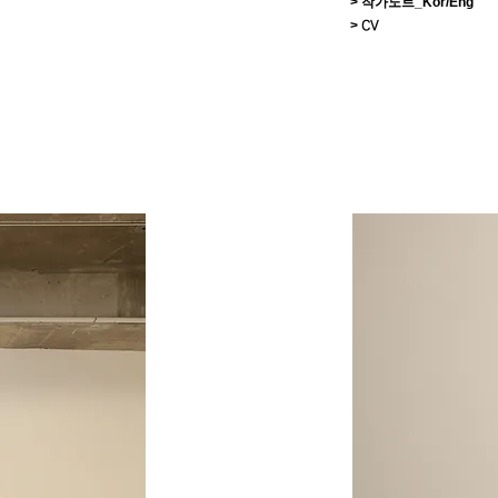
> 작가노트_Kor/Eng
>
CV