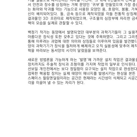
기를 얼음으로 제어한다는 의미를 가진다. 그 밖에 6만볼트의 전력을
서 안전과 장수를 상징하는 거북 문양인 ‘귀부’를 만들었으며 가장 
는 화마와 악귀를 막는 기능으로 사용된 모양인 용, 호랑이, 봉황, 거
신이 배치되어있다. 돌, 금속 등으로 제작되었을 이들 전통적 상징
결과물인 3D 프린터로 제작되었으며, 구조물의 심장부에 자리한 금
핵의 모습을 실제로 관찰할 수 있다.
백정기 작가는 동양에서 발명되었던 대부분의 과학기기들이 그 실용
아름다운 장식성 또한 갖추고 있다는 것에 주목하였다. 그리고 그러
통해 이루려는 과업에 대한 의미와 상징들로 이루어져 있음을 발견했다
양의 과학기기가 장식을 철저하게 배제하고 오직 실용성에 맞추어 제작
학을 바라보는 동서양의 시각이 달랐음을 보여준다.
새로운 방법론을 가능하게 하는 ‘발명’에 가까운 설치 작업은 결과물
장치까지도 주술적 장식과 조형미를 가지며 작업의 일부로 인식된다
선보일 개인전에서는 보다 정밀함이 요구되는 설치 작업으로 완성된다
접목한 핵융합 장치는 실제 태양이 에너지를 발생시키는 현상을 본뜬
스페이스 윌링앤딜링이라는 공간은 현재라는 시간성이 삭제되고 시공간
각을 이끌어 낼 수 있는 자리가 된다.