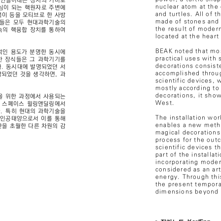
 만들어내는 장치의 커버로
nuclear atom at the
중심이 되는 핵원자로 주변에
and turtles. All of 
북이 등을 모티브로 한 사방
made of stones and 
체들은 모두 현대과학기술의
the result of moder
속의 핵융합 장치를 통하여
located at the heart
BEAK noted that most
적인 용도가 분명한 동시에
practical uses with
한 장식들은 그 과학기기를
decorations consist
. 동시대에 발명되었던 서
accomplished throug
되었던 것을 생각하면, 과
scientific devices,
mostly according to 
decorations, it sho
을 위한 과정에서 사용되는
West.
. 스페이스 윌링앤딜링에서
. 특히 현대의 과학기술을
The installation wor
 인공태양으로서 이를 통해
enables a new metho
을 초월한 다른 차원의 감
magical decorations
process for the outc
scientific devices t
part of the installat
incorporating moder
considered as an art
energy. Through thi
the present tempora
dimensions beyond 