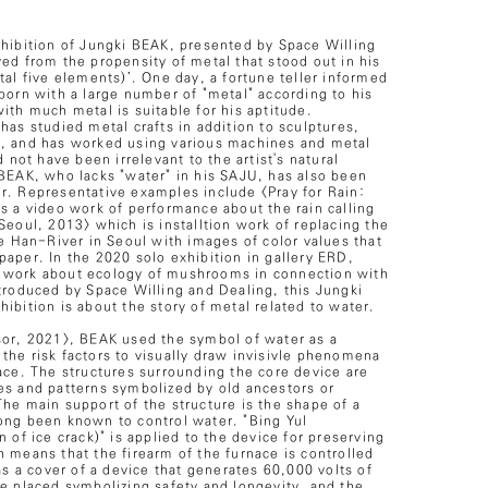
xhibition of Jungki BEAK, presented by Space Willing
ed from the propensity of metal that stood out in his
tal five elements)’. One day, a fortune teller informed
born with a large number of "metal" according to his
ith much metal is suitable for his aptitude.
has studied metal crafts in addition to sculptures,
, and has worked using various machines and metal
d not have been irrelevant to the artist's natural
 BEAK, who lacks "water" in his SAJU, has also been
r. Representative examples include <Pray for Rain:
s a video work of performance about the rain calling
Seoul, 2013> which is installtion work of replacing the
he Han-River in Seoul with images of color values that
aper. In the 2020 solo exhibition in gallery ERD,
 work about ecology of mushrooms in connection with
ntroduced by Space Willing and Dealing, this Jungki
ibition is about the story of metal related to water.
sor, 2021>, BEAK used the symbol of water as a
the risk factors to visually draw invisivle phenomena
ace. The structures surrounding the core device are
es and patterns symbolized by old ancestors or
he main support of the structure is the shape of a
ong been known to control water. "Bing Yul
n of ice crack)" is applied to the device for preserving
 means that the firearm of the furnace is controlled
 as a cover of a device that generates 60,000 volts of
pe placed symbolizing safety and longevity, and the