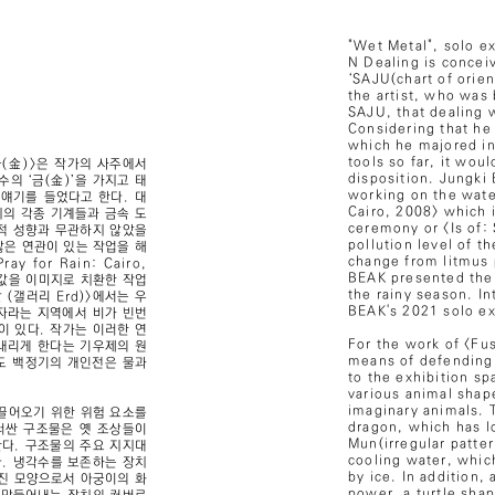
"Wet Metal", solo e
N Dealing is conceiv
‘SAJU(chart of orien
the artist, who was 
SAJU, that dealing w
Considering that he 
which he majored in
tools so far, it woul
(金)>은 작가의 사주에서
disposition. Jungki
의 ‘금(金)’을 가지고 태
working on the wate
얘기를 들었다고 한다. 대
Cairo, 2008> which i
의 각종 기계들과 금속 도
ceremony or <Is of: 
생적 성향과 무관하지 않았을
pollution level of t
많은 연관이 있는 작업을 해
change from litmus p
for Rain: Cairo,
BEAK presented the
 값을 이미지로 치환한 작업
the rainy season. I
단 (갤러리 Erd)>에서는 우
BEAK's 2021 solo exh
 자라는 지역에서 비가 빈번
이 있다. 작가는 이러한 연
For the work of <Fu
 내리게 한다는 기우제의 원
means of defending 
도 백정기의 개인전은 물과
to the exhibition sp
various animal shap
imaginary animals. T
끌어오기 위한 위험 요소를
dragon, which has l
러싼 구조물은 옛 조상들이
Mun(irregular patter
한다. 구조물의 주요 지지대
cooling water, which
다. 냉각수를 보존하는 장치
by ice. In addition,
깨진 모양으로서 아궁이의 화
power, a turtle sha