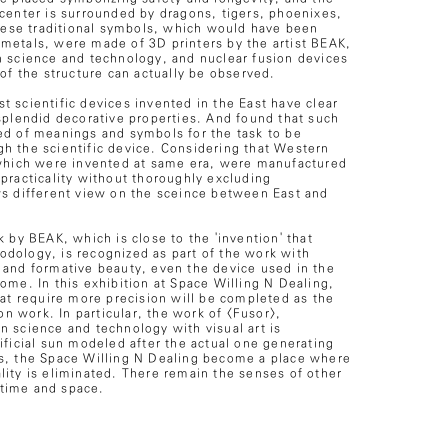
 center is surrounded by dragons, tigers, phoenixes,
these traditional symbols, which would have been
metals, were made of 3D printers by the artist BEAK,
n science and technology, and nuclear fusion devices
 of the structure can actually be observed.
 scientific devices invented in the East have clear
 splendid decorative properties. And found that such
ed of meanings and symbols for the task to be
h the scientific device. Considering that Western
 which were invented at same era, were manufactured
practicality without thoroughly excluding
ws different view on the sceince between East and
k by BEAK, which is close to the 'invention' that
dology, is recognized as part of the work with
 and formative beauty, even the device used in the
ome. In this exhibition at Space Willing N Dealing,
hat require more precision will be completed as the
ion work. In particular, the work of <Fusor>,
n science and technology with visual art is
ificial sun modeled after the actual one generating
s, the Space Willing N Dealing become a place where
lity is eliminated. There remain the senses of other
time and space.