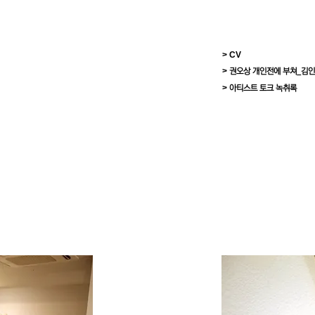
> CV
>
권오상 개인전에 부쳐_김
>
아티스트 토크 녹취록