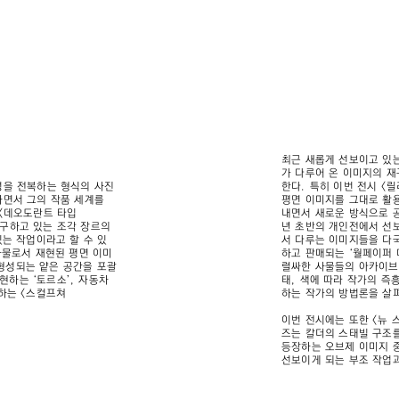
최근 새롭게 선보이고 있는 <
가 다루어 온 이미지의 
성을 전복하는 형식의 사진
한다. 특히 이번 전시 <릴
하면서 그의 작품 세계를
평면 이미지를 그대로 활
 <데오도란트 타입
내면서 새로운 방식으로 공
 연구하고 있는 조각 장르의
년 초반의 개인전에서 선
있는 작업이라고 할 수 있
서 다루는 이미지들을 다국
사물로서 재현된 평면 이미
하고 판매되는 ‘월페이퍼 
형성되는 얕은 공간을 포괄
럴싸한 사물들의 아카이브
현하는 ‘토르소’, 자동차
태, 색에 따라 작가의 즉
하는 <스컬프쳐
하는 작가의 방법론을 살펴
이번 전시에는 또한 <뉴 
즈는 칼더의 스태빌 구조를
등장하는 오브제 이미지 
선보이게 되는 부조 작업과