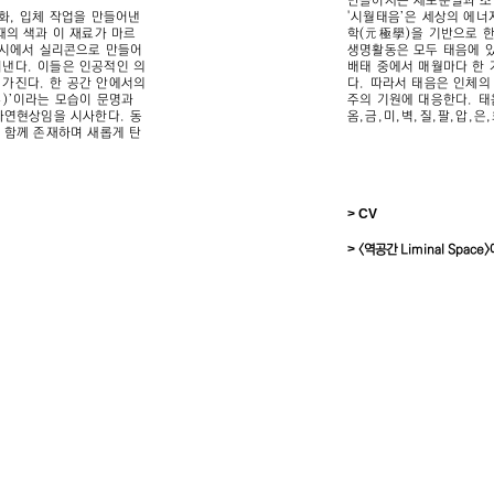
만들어지는 세포분열과 조
화, 입체 작업을 만들어낸
'시월태음’은 세상의 에너
때의 색과 이 재료가 마르
학(元極學)을 기반으로 한
전시에서 실리콘으로 만들어
생명활동은 모두 태음에 있
낸다. 이들은 인공적인 의
배태 중에서 매월마다 한 
가진다. 한 공간 안에서의
다. 따라서 태음은 인체의
)’이라는 모습이 문명과
주의 기원에 대응한다. 태
자연현상임을 시사한다. 동
옴,금,미,벽,질,팔,압,은
 함께 존재하며 새롭게 탄
> CV
>
<역공간 Liminal Space