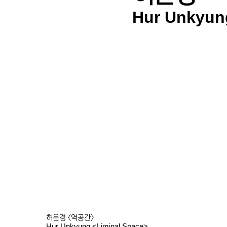
Hur Unkyun
허은경 <역공간>
Hur Unkyung <Liminal Space>