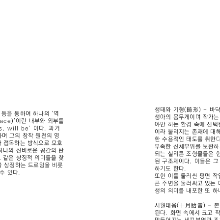
생태와 기형(畸形) - 바
 등을 통하여 하나의 ‘역
생아의 몸무게이며 작가는
Space)’이란 내부와 외부를
야만 하는 환경 속에 선택
will be’ 이다. 과거
이라 불러지는 존재에 대해
하며 그의 창작 원천의 영
한 수용적인 태도를 취한
나 접목하는 방식으로 모호
부족한 신체부위를 보완하
 하나의 신비로운 공간의 탄
되는 실리콘 조형물들은 
도 같은 상징적 의미들을 찾
된 구조체이다. 이들은 그
을 상징하는 드로잉을 비롯
하기도 한다.
수 있다.
또한 이를 둘러싼 평면 작
콘 주변을 둘러싸고 있는 
생의 의미를 내포한 또 하
시월태음(十月胎音) - 본
된다. 화면 속에서 크고 