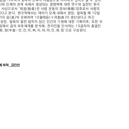
합을 기하학적 형태와 반복적 리듬감으로 나타내고 있다고 볼 수 있다.
지와 인체의 관계 속에서 생성되는 생명력에 대한 연구와 실천인 원극
 사상으로서 ‘태음(胎音)은 사람 운동의 정보(情報)암호로서 사람의
다고 본다. 원극학에서는 태아가 모체 내에서 생장, 발육할 때 10달
가지 음(音)씩 운화하여 10월태음(十月胎音)이 생산된다고 여긴
 성장, 발육의 발전 법칙이 담긴 인간의 기원에 대한 기록이며, 또한 우
음에서 음의 부호체계를 분석해, 천지인을 인식하는 10글자의 총결인
,화,정(中音-안,진,미,삐,지,바,야,인,화,띵’으로 구성된다.
>에 부쳐 _김인선