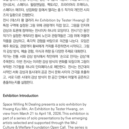
전시로서, 스페이스 윌링앤딜링, 팩토리2, 프라이머리 프랙티스,
스페이스 애프터, 상업화랑 등에서 열리는 총 5 작가의 개인전 시리
즈의 일환으로 진행한다.
전시 <테스터 황 갤러리 An Exhibition by Tester Hwang> 은
특정 구역에 설정된 그림 위에 관람객이 직접 앉고, 그림을 만지며
감상과 토론에 참여하는 전시이자 하나의 모임이다. 전시기간 동안
작가가 설정한 캐릭터인 황씨 노인과 관람객들은 그림 위에 머물며
작품을 감상하고, 촉각적 경험을 바탕으로 의견을 나눈다. 모임은
매주 화요일, 관람객이 황씨에게 커피를 주문하면서 시작되고, 그림
의 감상 방식, 예술 경험, 미식과 취향 등 다양한 주제로 대화한다.
작가는 전통 서화 감상 방식에서 착안하여 ‘손으로 만지는 감상’에
주목한다. 이번 전시는 이러한 감상 방식의 변화를 되짚으며 그림이
부착된 가구들을 하나의 인터페이스로 제안한다. 전시는 전근대의
사적인 서화 감상과 동시대의 공공 전시 문화 사이의 간극을 호출하
고, 서로 다른 시대의 감상 방식이 한 공간 안에서 어떻게 공존하고
충돌하는지를 실험한다.
Exhibition Introduction
Space Willing N Dealing presents a solo exhibition by
Hwang Kyu Min, An Exhibition by Tester Hwang, on
view from March 21 to April 18, 2026.This exhibition is
part of a series of solo presentations by five emerging
artists selected and supported through the MnJ
Culture & Welfare Foundation Open Call. The series is