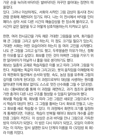
가운 손을 녹이려 바닥이든 발바닥이든 자꾸만 쓸어대는 장면이 떠
올랐다.
있다. 그러나 이상하게도, 서화의 사적인 그림 감상이 동시대 전시
관람 문화에 재현되어 있기도 하다. 나는 이 전시에서 바닥을 인터
페이스 삼아 서로 다른 시간의 예술감상을 한 장소에 불러오고, 두
시간이 같은 질문을 두고 어떻게 상호작용하는지 지켜보고 싶다.
한편, 여러 전시공간을 가득 채운 거대한 그림들을 보며, 화가들은
왜 큰 그림을 그리고 싶어 하는지, 이 정도 크기일 필요가 있는지,
거대한 서화는 어떤 모습이어야 하는지 등 여러 고민을 시작했다.
나도 큰 그림을 그리고 싶기도 했고, 두루뭉술한 이유가 아닌, 정확
한 이유를 알고 싶었다. 화보를 만든 것이 어쩌면 그림을 키우기 위
한 알리바이가 아닐까 나 좋을 대로 생각하기도 했다.
화보는 일종의 교재로 학습자들은 이를 보고 따라 그리며 그림을 익
힌다. 처음에는 똑같이 따라 그리고(모), 붓의 움직임을 이해함에 따
라 목판화의 필선에서 순서와 방향, 속도, 농담 등을 유추해 그림의
깊이를 더하게 된다(임). 이 과정으로부터 대상을 사생하는 원리를
알아내면 이제 화보 없이도 스스로 멋진 산수화를 그릴 수 있다(방).
나는 <황씨화보>를 통해 이 과정을 재연하고, 과거 참조의 굴레에
가한 충격이 다른 나선 구조를 형성할 수 있을지 알아보려 했다.
화보를 학습할 때, 화보를 따라 그린 그림은 새로운 그림으로서 다
시 학습의 대상이 된다. 그 그림을 황씨는 다시 화보로 만들고, 나는
그 화보를 새로 학습할 수 있다. 이 과정에서 화면의 크기를 일정하
게 통제한다면, 이론상, 학습이 반복될 때마다 화보의 개수를 곱한
만큼 그림이 커진다. 이 상상은 손과 바닥을 만나 그림으로 가득한
방의 이미지가 되었다. 이 방은 다시 의자가 되었고, 모임이 이루어
지는 이 의자는 앞서 설명한 모사 단계의 이름을 따 <모임방 회 화>
라 이름 지었다.​