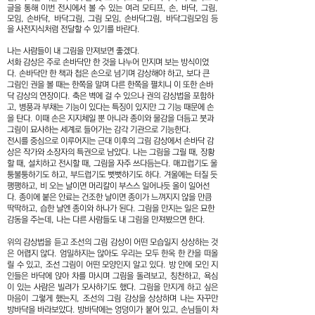
글을 통해 이번 전시에서 볼 수 있는 여러 모티프, 손, 바닥, 그림,
모임, 손바닥, 바닥그림, 그림 모임, 손바닥그림, 바닥그림모임 등
을 사전지식처럼 전달할 수 있기를 바란다.
나는 사람들이 내 그림을 만져보면 좋겠다.
서화 감상은 주로 손바닥만 한 것을 나누어 만지며 보는 방식이었
다. 손바닥만 한 책과 첩은 손으로 넘기며 감상해야 하고, 보다 큰
그림인 권을 볼 때는 한쪽을 말며 다른 한쪽을 펼치니 이 또한 손바
닥 감상의 연장이다. 축은 벽에 걸 수 있으나 권의 감상법을 포함하
고, 병풍과 부채는 기능이 있다는 특징이 있지만 그 기능 때문에 손
을 탄다. 이때 손은 지지체일 뿐 아니라 종이와 물감을 더듬고 붓과
그림이 묘사하는 세계로 들어가는 감각 기관으로 기능한다.
전시를 중심으로 이루어지는 근대 이후의 그림 감상에서 손바닥 감
상은 작가와 소장자의 특권으로 남았다. 나는 그림을 그릴 때, 장황
할 때, 설치하고 전시할 때, 그림을 자주 쓰다듬는다. 매끄럽기도 울
퉁불퉁하기도 하고, 부드럽기도 뻣뻣하기도 하다. 겨울에는 터질 듯
팽팽하고, 비 오는 날이면 머리칼이 부스스 일어나듯 올이 일어선
다. 종이에 붙은 안료는 건조한 날이면 종이가 느껴지지 않을 만큼
딱딱하고, 습한 날엔 종이와 하나가 된다. 그림을 만지는 일은 묘한
감동을 주는데, 나는 다른 사람들도 내 그림을 만져봤으면 한다.
위의 감상법을 듣고 조선의 그림 감상이 어떤 모습일지 상상하는 것
은 어렵지 않다. 엄밀하지는 않아도 우리는 모두 한옥 한 칸을 떠올
릴 수 있고, 조선 그림이 어떤 모양인지 알고 있다. 방 안에 모인 지
인들은 바닥에 앉아 차를 마시며 그림을 돌려보고, 칭찬하고, 욕심
이 있는 사람은 빌려가 모사하기도 했다. 그림을 만지게 하고 싶은
마음이 그렇게 했는지, 조선의 그림 감상을 상상하며 나는 자꾸만
방바닥을 바라보았다. 방바닥에는 엉덩이가 붙어 있고, 손님들이 차