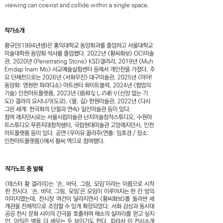
viewing can coexist and collide within a single space.
작가소개
황규민(1994년생)은 홍익대학교 동양화과를 졸업하고 서울대학교
미술대학원 동양화 석사를 졸업했다. 2022년 <황씨화보> OCI미술
관, 2020년 <Penetrating Stone> KSD갤러리, 2019년 <Muh
Emdap Inam Mo> 서교예술실험센터 등에서 개인전을 가졌다. 주
요 단체전으로는 2026년 <서화무진> 대구미술관, 2025년 <아아!
동양화: 영원한 파라디소> 아트센터 화이트블럭, 2024년 <협업의
기술> 인천아트플랫폼, 2023년 <信仰なしの祈り(신앙 없는 기
도)> 갤러리 요시나가(도쿄), <물, 길> 한원미술관, 2022년 <다시
그린 세계: 한국화의 단절과 연속> 일민미술관 등이 있다.
참여 레지던시로는 서울시립미술관 난지미술창작스튜디오, 수원아
트스튜디오 푸른지대창작샘터, 국립현대미술관 고양레지던시, 인천
아트플랫폼 등이 있다. 공연 <무이유 꼴라주(연출: 임호경 / 장소:
인천아트플랫폼)>에서 황씨 역으로 참여했다.
작가노트 중 발췌
<테스터 황 갤러리>는 ‘손, 바닥, 그림, 모임’이라는 이름으로 시작
한 전시다. ‘손, 바닥, 그림, 모임’은 모임이 이루어지는 한 칸 방의
이미지였는데, 전시장 여건이 달라지면서 <황씨화보>를 둘러싼 세
계관을 전체적으로 조망할 수 있게 확장되었다. 서화 감상과 동시대
공공 전시 문화 사이의 간극을 호출하여 해소의 실마리를 얻고 싶지
만, 아직은 벽을 더 세우는 듯 보이기도 한다. 따라서 이 전시소개