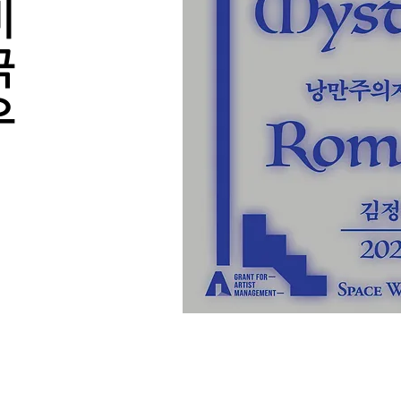
비
극
우