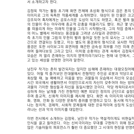
서 소개하고자 한다.
김정욱 작가는 활동 초기에 화면 전체에 초상화 형식으로 검은 톤의 
이미지로 그의 독특한 작품세계를 소개하였다. 대상이 된 인물은 크고
강조되어 혹자에게는 공포스러운 도상이 되기도 하였고, 혹은 빨려 들
의 인물이 주는 아우라에 종교적 감흥을 떠올리기도 했다. 최근 몇 
를 떠올리게 하는 미래적 인물을 그리기 시작했는데, 그의 작업 중에
의 어느 별에서 바라보는 풍경들을 그려낸 스타일과 관련한다.
즉 초기의 인물 그림의 무한히 빨려 들어갈 듯한 눈의 묘사는 그 너머
간으로 연결되는 듯했고, 이는 별도의 풍경화의 형식으로 묘사한 작
풍경은 또한 사이보그의 표면처럼 매끈한 금속성 피부를 가진 미래 존
하여 들여다보듯 그리고 있다. 이처럼 순환하는 관계 속에서 김정욱
모습은 저 멀리 존재하는 미지의 영역이라기보다는 현재 내 안에서, 
고 있는 세상을 반영한 것이라 말한다.
남진우 작가는 흔히 발견되지는 않지만 심해에 존재하는 대왕오징어에
있다. 어릴 적 즐겨보던 전대물에서 전형적인 주인공 로봇과 악당으로
회상할 때, 늘 패배하고 미움을 받는 괴물들의 모습에서 자신의 모습
시간 외국에서 생활하면서 이방인으로서의 자신이 갖추어야 하는 방어
괴물의 기이한 형상들과 자신을 동일시했던 것이다. 악당 캐릭터로서의
상하게 하는 날개를 가진 전형적인 예쁜 외모인 정의의 군단으로 설정
주며 종교적, 신화적 이미지를 제시해 왔다. 화면 속 이미지와 내러티
화, 영화, 만화 등 다양한 문화적 층위를 반영하고 있다. 동시에 작가
나는 정치적, 경제적, 사회적 문제들에 대한 은유적이며 상징적 도상
러나는 선과 악의 이미지를 대입한다.
이번 전시에서 소개하는 김정욱, 남진우 작가는 역설적이게도 비현실적
인식을 끌고 들어온다. 이는 신비극이라는 무대를 구현하기 위해 정교
많은 기술자들의 퍼포먼스가 훨씬 더 중요했던 그 시대의 현장을 반영