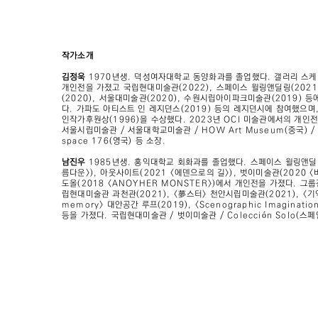
작가소개
김정욱
1970년생. 덕성여자대학교 동양화과를 졸업했다. 갤러리 스케이
개인전을 가졌고 국립현대미술관(2022), 스페이스 윌링앤딜링(2021
(2020), 서울대미술관(2020), 수원시립아이파크미술관(2019) 
다. 가파도 아티스트 인 레지던스(2019) 등의 레지던시에 참여했으
인작가후원상(1996)을 수상했다. 2023년 OCI 미술관에서의 개인전
서울시립미술관 / 서울대학교미술관 / HOW Art Museum(중국) / O
space 176(영국) 등 소장.
남진우
1985년생. 홍익대학교 회화과를 졸업했다. 스페이스 윌링앤딜링
름다운>), 아웃사이트(2021 <에덴으로의 길>), 벗이미술관(2020 <
도올(2018 <ANOYHER MONSTER>)에서 개인전을 가졌다. 그
립현대미술관 과천관(2021), <夢스터> 천안시립미술관(2021), <기억장
memory> 대안공간 루프(2019), <Scenographic Imaginati
등을 가졌다. 국립현대미술관 / 벗이미술관 / Colección Solo(스페