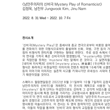
<낭만주의자의 신비극 Mystery Play of Romanticist>
김정욱, 남진우
Jungwook Kim, Jinu Nam
2022. 8. 31 Wed ~ 2022. 10. 7 Fri
전시소개
‘신비극(Mystery Play)’은 중세시대 종교 연극으로부터 비롯된 
를 전파하기 위한 극형식으로부터 출발하여 신화, 마법, 구전 등이 
점차 비형식적 판타지를 구현하는 형태로 변한다. 주로 성경 속에서 
의 연극을 기적극 혹은 신비극이라 명명했는데, “mystery라는 단
로 직업인을 뜻하는 ‘mystere’라는 말에서 온 것이다. 그 실연자
[네이버 지식백과] 신비극 [mystery plays, 神秘劇] (두산백과 
형식은 화려하고 비현실적인 이미지와 컨텐츠 때문에 16세기에 소멸한다
등의 이야기와 이미지는 실존적 사고를 키워나가던 르네상스 시대의 
기 때문이었을 것이다.
스페이스 윌링앤딜링은 2022년 8월 31일부터 10월 7일까지 김정욱
낭만주의자의 신비극>을 개최한다. 이 전시의 제목으로 사용된 ‘낭만(
(mystery)’ 등의 단어는 어감만으로도 강하게 그 감각적 뉘앙스를 
어이지만 동시에 특정 장르를 가리키는 고유명사로서 활용되어 온 단어
‘신비극’이 연극 사조로서 고유명사화된 용어이듯 ‘낭만주의 Romanti
술의 경향으로 고전주의의 엄격한 제도에 반하는 개인의 감성과 상상력
명사화된 미술사조이다. 이 전시는 두 명의 참여작가인 김정욱과 남
며, 이들의 작업을 통하여 ‘신비극’과의 형식적 교집합을 인식하게 