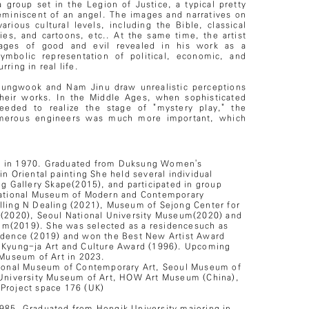
a group set in the Legion of Justice, a typical pretty
eminiscent of an angel. The images and narratives on
arious cultural levels, including the Bible, classical
es, and cartoons, etc.. At the same time, the artist
mages of good and evil revealed in his work as a
ymbolic representation of political, economic, and
ring in real life.
 Jungwook and Nam Jinu draw unrealistic perceptions
their works. In the Middle Ages, when sophisticated
eeded to realize the stage of "mystery play," the
merous engineers was much more important, which
 in 1970
. Graduated from Duksung Women's
in Oriental painting She held several individual
ng Gallery Skape(2015), and participated in group
 National Museum of Modern and Contemporary
lling N Dealing (2021), Museum of Sejong Center for
 (2020), Seoul National University Museum(2020) and
m(2019). She was selected as a residencesuch as
idence (2019) and won the Best New Artist Award
 Kyung-ja Art and Culture Award (1996). Upcoming
 Museum of Art in 2023.
tional Museum of Contemporary Art, Seoul Museum of
 University Museum of Art, HOW Art Museum (China),
Project space 176 (UK)
985.
Graduated from Hongik University majoring in