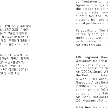
confrontation with 
figure with wings r
the screen reflect v
novels, myths, movi
substitutes the i
metaphorical and s
social problems occur
프(2015) 등 수차례의
), 세종문화회관 미술관
Paradoxically, Kim
등에서의 그룹전에 참여했
of reality through 
며, 정경자미술문화재단 신
techniques were n
 예정. 국립현대미술관 /
performance of nu
CI미술관 / Project
reflects this era.
(2021 <끔찍하고 아
KIM Jungwook,
Born
비현실의 왕국>), 갤러리
University majoring 
룹전으로는 <젊은모색> 국
exhibitions, includi
치 - Virtual
exhibitions at the
on> 베이징코뮨 (2019)
Art(2022), Space Wi
인) 등 작품 소장.
the Performing Arts
Suwon I-Park Museu
Gapado's Artist Res
(1996) of the Jeong
exhibition is at OCI
collection : The Na
Art, Seoul National
OCI Museum of Art, 
NAM Jinu,
Born in 1