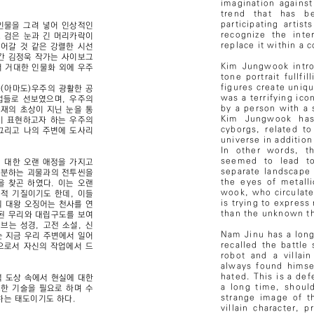
imagination against 
trend that has b
participating arti
인물을 그려 넣어 인상적인
recognize the inte
 검은 눈과 긴 머리카락이
replace it within a 
어갈 것 같은 강렬한 시선
년간 김정욱 작가는 사이보그
Kim Jungwook intro
서 거대한 인물화 외에 우주
tone portrait fullfi
figures create uniq
 (아마도)우주의 광활한 공
was a terrifying ico
업들로 선보였으며, 우주의
by a person with a 
재의 초상이 지닌 눈을 통
Kim Jungwook has 
이 표현하고자 하는 우주의
cyborgs, related t
그리고 나의 주변에 도사리
universe in addition
In other words, th
seemed to lead to
 대한 오랜 애정을 가지고
separate landscape
 분하는 괴물과의 전투씬을
the eyes of metalli
을 찾곤 하였다. 이는 오랜
wook, who circulate
적 기질이기도 한데, 이들
is trying to express
 대왕 오징어는 천사를 연
than the unknown th
된 무리와 대립구도를 보여
브는 성경, 고전 소설, 신
Nam Jinu has a long
는 지금 우리 주변에서 일어
recalled the battle
으로서 자신의 작업에서 드
robot and a villai
always found himse
hated. This is a de
 도상 속에서 현실에 대한
a long time, should
한 기술을 필요로 하며 수
strange image of t
하는 태도이기도 하다.
villain character, 