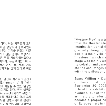
"Mystery Play" is a 
from the theater str
용어이다. 이는 기독교의 교리
imagination containi
가미된 상상력이 증폭되면서
gradually changing 
다루는 기적을 행하는 내용
genre is mainly der
어의 어원은 영어나 프랑스어
"mystere," which mea
들은 주로 기술자들이었다.(
stage was mainly en
두피디아, 두산백과))” 이 극
its colorful and un
. 천사, 용, 신화, 기적
stories and images o
철학과는 맞지 않다고 여겼
with the philosophy 
Space Willing N Dea
, 남진우 작가의 2인전 <
of Romanticist" 
romantic)’과 ‘신비
September 30, 2022.
쉽게 떠올릴 수 있는 일상용
title of the exhibit
이기도 하다. 앞서 설명한
nuances, but at th
cism(18세기의 유럽 미
art history to refer
을 강조한다.) 역시 고유
become a proper nou
진우를 낭만주의자로 설정하
of European art in 
하여 이를 현시대의 맥락안에