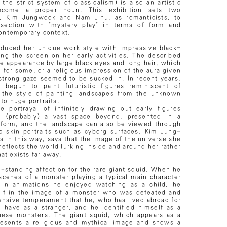
the strict system of classicalism) is also an artistic
ecome a proper noun. This exhibition sets two
sts, Kim Jungwook and Nam Jinu, as romanticists, to
rsection with "mystery play" in terms of form and
contemporary context.
duced her unique work style with impressive black-
lling the screen on her early activities. The described
ue appearance by large black eyes and long hair, which
n for some, or a religious impression of the aura given
strong gaze seemed to be sucked in. In recent years,
begun to paint futuristic figures reminiscent of
o the style of painting landscapes from the unknown
 to huge portraits.
e portrayal of infinitely drawing out early figures
 (probably) a vast space beyond, presented in a
 form, and the landscape can also be viewed through
c skin portraits such as cyborg surfaces. Kim Jung-
s in this way, says that the image of the universe she
 reflects the world lurking inside and around her rather
at exists far away.
-standing affection for the rare giant squid. When he
 scenes of a monster playing a typical main character
n in animations he enjoyed watching as a child, he
lf in the image of a monster who was defeated and
fensive temperament that he, who has lived abroad for
 have as a stranger, and he identified himself as a
hese monsters. The giant squid, which appears as a
presents a religious and mythical image and shows a