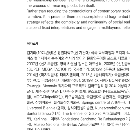
the relationship between signifier and signified, functioning a
the process of meaning production itself.
Rather than reducing the contradictions of contemporary socie
narrative, Kim presents them as incomplete and fragmented 
strategy reflects the complexity and nonlinearity of social real
suspend fixed interpretations and engage in multilayered refle
작가소개
김기라(1974년생)은 경원대학교(현 가천대) 회화 학부과정과 조각과 
미스 컬리지에서 순수예술 석사와 언어와 문화연구이론 포스트 디플로마
2007년 <신기루궁전> 영국 카운실 킹스린 아트센터, 2008년 <선전공화
<SUPER MEGA FACTORY> 국제갤러리, 2012년 <공동선_모든산
2014년 <마지막잎새> 패리지갤러리, 2015년 <올해의작가> 국립현대미
루> ACC 국립광주아시아문화의전당, 2019년 <X 사랑> BOAN1942전관
Gwangju Biennale 작가파티 프로젝트> 컬러드장리 등 30회 이상
날레, 제주국제비엔날레, 여수국제미술제, 쿤스트할레뒤셀도르프(독일)
일), MOCATaipei(대만), 카오슝미술관, 국립현대미술관과천, 국립
술관, 삼성미술관, 플라토삼성미술관, Springs centre of Art(중국), Th
Liverpool Biennial(영국), 상하이민생미술관, KunstvereinBochum
SantralIstanbul(터키), The Bienniel of Graphic Arts(슬로베니아,)
코), Karlinhall, 이태리Fondazione Sandretto Re Rebauden
국), Museo Nacional de Bellas Artes(아르헨티나, 칠레) 등 