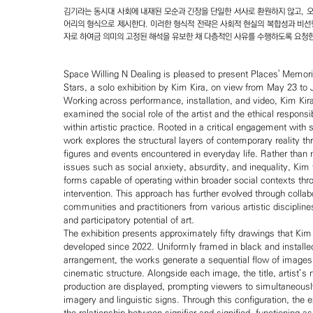
김기라는 동시대 사회에 내재된 모순과 긴장을 단일한 서사로 환원하지 않고, 
어리의 형식으로 제시한다. 이러한 형식적 전략은 사회적 현실의 복합성과 비선
자로 하여금 의미의 고정된 해석을 유보한 채 다층적인 사유를 수행하도록 요청
Space Willing N Dealing is pleased to present Places' Memori
Stars, a solo exhibition by Kim Kira, on view from May 23 to
Working across performance, installation, and video, Kim Kir
examined the social role of the artist and the ethical respons
within artistic practice. Rooted in a critical engagement with 
work explores the structural layers of contemporary reality 
figures and events encountered in everyday life. Rather than 
issues such as social anxiety, absurdity, and inequality, Kim
forms capable of operating within broader social contexts thro
intervention. This approach has further evolved through collab
communities and practitioners from various artistic discipline
and participatory potential of art.
The exhibition presents approximately fifty drawings that Ki
developed since 2022. Uniformly framed in black and installed
arrangement, the works generate a sequential flow of images
cinematic structure. Alongside each image, the title, artist’s
production are displayed, prompting viewers to simultaneousl
imagery and linguistic signs. Through this configuration, the e