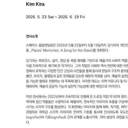
Kim Kira
2026. 5. 23 Sat ~ 2026. 6. 19 Fri
전시소개
스페이스 윌링앤딜링은 2026년 5월 23일부터 6월 19일까지 김기라의 개인
들 _Places' Memories: A Song for the Stars>를 개최한다.
김기라는 퍼포먼스, 설치, 영상 등 복합 매체를 기반으로 예술가의 사회적 역할
식을 지속적으로 제기해 온 작가이다. 그의 작업은 사회와 역사 전반에 대한 비
정에서 포착되는 다양한 인간 군상과 사건들을 통해 동시대 현실의 구조적 층위를
불안, 부조리, 불평등과 같은 문제들을 단순한 재현의 차원을 넘어, 예술적 실천
동 가능한 형태로 전환하는 데 주목해 왔다. 이러한 태도는 지역 커뮤니티 및 타
체화되며, 예술의 공공적 기능과 실천적 가능성에 대한 확장으로 이어진다.
이번 전시에서는 2022년부터 지속적으로 진행해 온 드로잉 작업 약 50여 점이
액자에 담긴 작품들은 수평적으로 배열되어, 연속적인 이미지의 흐름을 구성하
시키는 시각적 구조를 형성한다. 각 화면에는 이미지와 함께 제목, 작가명, 제작
관람자로 하여금 시각적 이미지와 언어적 기호를 동시에 인지하도록 유도한
(signifier)와 기표(signified) 간의 관계를 노출시키며, 의미 생성의 과
다.