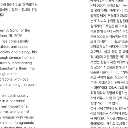
동시에 인지하도록 유도한다. 이와
오히려 불완전하고 파편화된 덩
의미 생성의 과정을 드러내는
형성을 반영하는 동시에, 관람
를 열어 두며, 관람자가 이
한다.
행위를 넘어 ‘추출하고 꺼내
는 또 하나의 층위를 형성한다
김기라의 드로잉은 흰 여백을
es: A Song for the
략을 통해 동시대 사회의 복
 June 19, 2026.
화된 요소들로 작동하는 개별
a has consistently
로서 제시한다. 이 드로잉들
ibilities embedded
의미를 유보한 상태에서 다층
society and history, his
퍼포먼스, 설치, 영상 등 
적 책임에 대한 질문을 제기해
through diverse human
서 있는 현실의 지면 위에서
merely representing
간 군상과 사건들을 통해 동
 transforms them into
단순한 재현이 아니라, “기
ugh artistic
사회 관계의 모순, 신화와 
orations with local
“가장 가까운 종이 위에 낙
s, expanding the public
는 과정”이다. 따라서 그의 
회적 맥락과 맞닿아 작동하는
m has continuously
지역 커뮤니티 및 타 장르 
 in a horizontal
방향으로 이어져 왔다.
 reminiscent of a
전시 제목 <별에게 노래하는 
 name, and year of
생을 매개하는 상징이자 현실
y engage with visual
금 어디에서 무엇을 경험하고
xhibition foregrounds
끌어들이며, 개인의 미시적 