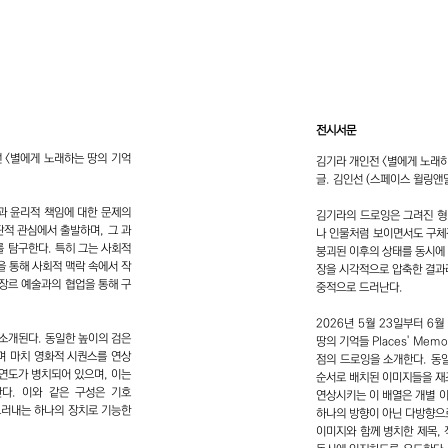
전시서문
전 <별에게 노래하는 땅의 기억
김기라 개인전 <별에게 노래하는 땅
글. 김인선 (스페이스 윌링앤
과 윤리적 책임에 대한 문제의
김기라의 드로잉은 그려진 형
판적 관심에서 출발하며, 그 과
나 인물처럼 보이면서도 구체
 탐구한다. 특히 그는 사회적
붕괴된 이후의 상태를 동시에
을 통해 사회적 맥락 속에서 작
장을 시각적으로 압축한 결과
 장르 예술과의 협업을 통해 구
중적으로 드러난다.
2026년 5월 23일부터 
 소개된다. 동일한 높이의 검은
땅의 기억들 Places' Memo
며 마치 영화적 시퀀스를 연상
점의 드로잉을 소개한다. 동
 연도가 병치되어 있으며, 이는
순서로 배치된 이미지들을 재
다. 이와 같은 구성은 기호
연상시키는 이 배열은 개별 
정을 드러내는 하나의 장치로 기능한
하나의 방향이 아닌 다방향으
이미지와 함께 병치한 제목,