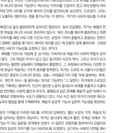
 같은 구성은 기호(signifier)와 기표(signified) 간의 관계를 노출시키며,
 또 하나의 장치로 기능한다. 텍스트는 이미지를 고정하지 않고 여러 방향의 의미
미지와 언어 사이를 오가며 해석의 단서를 발견하도록 유도한다. 드로잉이 그리는
며 도출하는 행위’라는 점을 환기시키는 이 병치는, 작가의 사유와 태도를 드러내
.
 배경으로 놓인 불완전하게 덩어리진 형상이다. 앞서 언급했듯, 작가는 배열의 전
잡한 현실을 하나의 서사로 정리하지 않는다. 대신 전시를 해오며 불완전하고 파편
 이미지를 매번 서로 다른 시간과 사건, 감정과 기억이 충돌하고 중첩되는 장면으
은 명확한 결론을 맺기보다 해석의 여지를 남긴 채 관람자 앞에 펼쳐지며, 고정된
적인 사유의 가능성을 요청하고 있는 것이다.
복합 매체를 기반으로 작업해 온 김기라는 지속적으로 예술가의 사회적 역할과 윤리
 왔다. 그의 작업은 우리가 살고 있는 동시대의 사건과 역사, 그리고 우리가 딛고
 벌어지는 불편한 공동체의 의제들에서 출발한다. 그 과정에서 포착되는 다양한 인
시대 현실이 작동하는 구조적 층위를 탐색한다. 작가는 드로잉 속 사물과 사건들은
록되지만 충분히 드러나지 못하는 것들—이데올로기의 이름 아래 발생하는 폭력,
역사, 개인적 서사—을 끌어내는 장치로 기능한다.”고 말한다. 작가에게 드로잉은
서하듯 기록하는 행위이자, 인간이 생산한 노동의 결과로서 세계를 추출하고 도출하
작업 전반에는 사회적 불안과 부조리, 불평등과 같은 문제를 예술적 실천 속에서 사
 형태로 전환하려는 시도가 관통하고 있다. 지난 시간 동안 작가의 이러한 태도는
예술과의 협업을 통해 구체화되며, 예술의 공공적 기능과 실천적 가능성을 확장하는
땅의 기억들>은 이러한 태도를 시적으로 압축한다. 별은 소망과 기억, 죽음과 탄
을 넘어서는 염원의 대상이다. 작가는 동시대의 재난과 불안, 무력감 속에서 “지
 있는가”라는 질문을 관객에게 건넨다. 이 질문은 관람자를 참여자이자 관찰자로
기억과 일상의 이야기를 다시 사유하도록 요청한다. 김기라는 사회의 단면을 제시