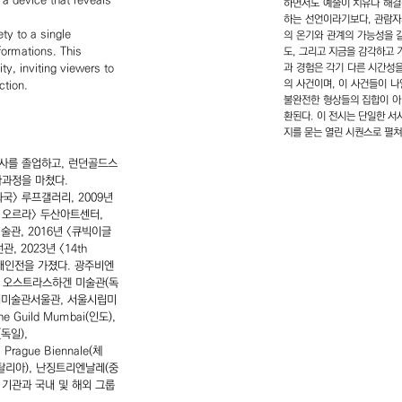
s a device that reveals
하면서도 예술이 치유나 해결
하는 선언이라기보다, 관람자
ty to a single
의 온기와 관계의 가능성을 
formations. This
도, 그리고 지금을 감각하고
ity, inviting viewers to
과 경험은 각기 다른 시간성
의 사건이며, 이 사건들이 나
ction.
불완전한 형상들의 집합이 아
환된다. 이 전시는 단일한 
지를 묻는 열린 시퀀스로 펼쳐
석사를 졸업하고, 런던골드스
과정을 마쳤다.
국> 루프갤러리, 2009년
에 오르라> 두산아트센터,
술관, 2016년 <큐빅이글
, 2023년 <14th
의 개인전을 가졌다. 광주비엔
, 오스트라스하겐 미술관(독
현대미술관서울관, 서울시립미
e Guild Mumbai(인도),
(독일),
, Prague Biennale(체
go(이탈리아), 난징트리엔날레(중
다수의 기관과 국내 및 해외 그룹