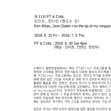
11
PT & Critic
제
회
김민조, 전다빈 <맴도는 것>
Kim Minjo, Jeon Dabin <on the tip of my tongu
2018. 6. 15 Fri ~ 2018. 7. 5 Thu
PT & Critic : 2018. 6. 30 Sat 4pm
(패널 : 강석호, 전현선, 한성우)
스페이스 윌링앤딜링에서는 매년 ‘PT&Critic' 프로그램을 
원하며 시각예술 분야의 전문가들과 다양한 형식의 피드백을 
째 ‘PT&Critic' 프로그램에는 김민조, 전다빈 작가를 초대
화에 관한 깊은 고민을 지속해 온 회화 작가 강석호의 제안으로
활발한 활동을 하는 전현선, 한성우 작가가 두 참여작가와 
표현에서의 다양한 가능성에 관해 고민해본다. 전시 제목은 <맴도
of my tongue>이다. 무엇인가 머릿속에 떠올렸지만, 그
찾지 못해 입 밖으로 그 뜻을 표현하지 못하는 경우가 있다. 
사람의 마음속에 계속 머무르며 맴돈다. 회화는 언어와는 또 
체는 같더라도 작가마다 각자 그것을 표현하는 방식은 구상 단
김민조 작가는 어떤 사건이 일어났을 법한 풍경을 자신만의 