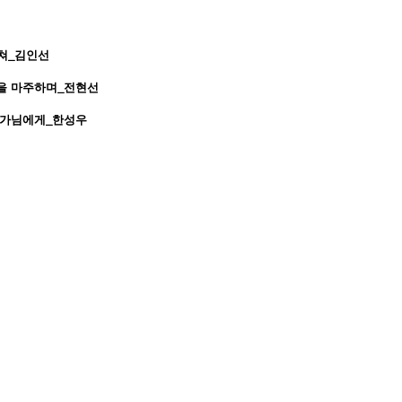
 부쳐_김인선
림을 마주하며_전현선
 작가님에게_한성우