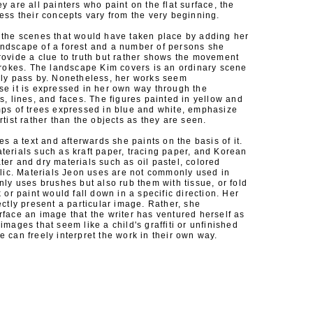
y are all painters who paint on the flat surface, the
ess their concepts vary from the very beginning.
 the scenes that would have taken place by adding her
ndscape of a forest and a number of persons she
rovide a clue to truth but rather shows the movement
strokes. The landscape Kim covers is an ordinary scene
ily pass by. Nonetheless, her works seem
se it is expressed in her own way through the
s, lines, and faces. The figures painted in yellow and
mps of trees expressed in blue and white, emphasize
rtist rather than the objects as they are seen.
es a text and afterwards she paints on the basis of it.
terials such as kraft paper, tracing paper, and Korean
er and dry materials such as oil pastel, colored
ylic. Materials Jeon uses are not commonly used in
nly uses brushes but also rub them with tissue, or fold
k or paint would fall down in a specific direction. Her
ectly present a particular image. Rather, she
face an image that the writer has ventured herself as
images that seem like a child's graffiti or unfinished
 can freely interpret the work in their own way.