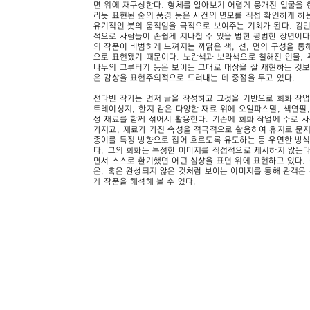
면 위에 재구성한다. 형체를 알아보기 어렵게 뭉개진 얼굴을 
리듯 표현된 숲의 풍경 등은 사건의 면모를 직접 확인하게 
유기적인 붓의 움직임을 극적으로 보여주는 기회가 된다. 김
적으로 사람들이 손쉽게 지나칠 수 있을 법한 평범한 장면이다
의 작품이 비범하게 느껴지는 까닭은 색, 선, 면의 구성을 통
으로 표현됐기 때문이다. 노란색과 보라색으로 칠해진 인물,
나무의 그루터기 등은 보이는 그대로 대상을 잘 재현하는 것
은 감상을 표현주의적으로 드러내는 데 중점을 두고 있다.
전다빈 작가는 먼저 글을 작성하고 그것을 기반으로 회화 작
트레이싱지, 한지 같은 다양한 재료 위에 오일파스텔, 색연필,
성 재료를 함께 섞어서 활용한다. 기존에 회화 작업에 주로 
가지고, 재료가 가진 속성을 적극적으로 활용하여 휴지로 문
종이를 특정 방향으로 접어 흐르도록 유도하는 등 우연한 방식
다. 그의 회화는 특정한 이미지를 직접적으로 제시하지 않는다
면서 스스로 환기했던 어떤 심상을 표면 위에 표현하고 있다.
은, 혹은 완성되지 않은 것처럼 보이는 이미지를 통해 관객은
게 작품을 해석해 볼 수 있다.