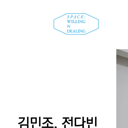
​김민조, 전다빈