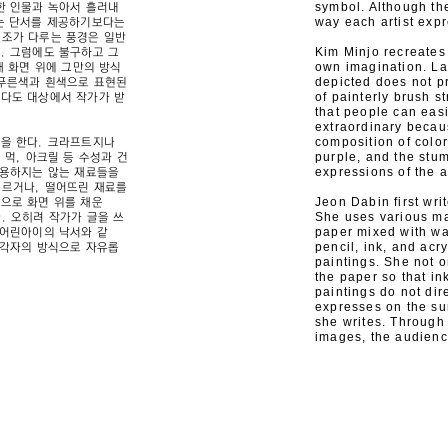
symbol. Although the
한 인물과 녹아서 흘러내
way each artist expr
하는 단서를 제공하기보다는
민조가 다루는 풍경은 일반
Kim Minjo recreates
. 그럼에도 불구하고 그
own imagination. La
해 화면 위에 그만의 방식
depicted does not p
 푸른색과 흰색으로 표현된
of painterly brush 
보다도 대상에서 작가가 받
that people can eas
extraordinary becau
composition of color
업을 한다. 크라프트지나
purple, and the stu
 먹, 아크릴 등 수성과 건
expressions of the a
사용하지는 않는 재료들을
지르거나, 떨어뜨린 재료를
Jeon Dabin first writ
으로 화면 위를 채운
She uses various ma
. 오히려 작가가 글을 쓰
paper mixed with wat
 어린아이의 낙서와 같
pencil, ink, and acr
 각자의 방식으로 자유롭
paintings. She not o
the paper so that in
paintings do not dir
expresses on the sur
she writes. Through 
images, the audience