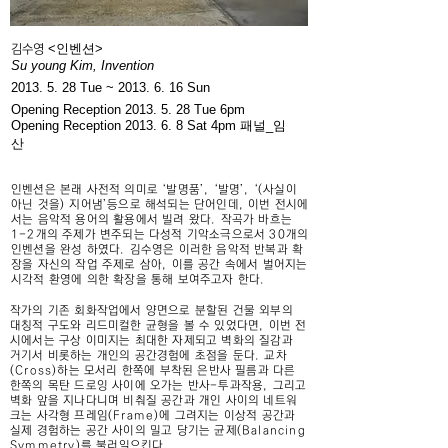
<인벤션>
김수영
Su young Kim, Invention
2013. 5. 28
Tue ~
2013. 6. 16
Sun
Opening Reception
2013. 5. 28
Tue 6pm
Opening Reception
2013. 6
. 8
Sat 4pm 패널_임
산
인벤션은 본래 사전적 의미로 ‘발명품’, ‘발명’, ‘(사실이
아닌 것을) 지어냄’등으로 해석되는 단어인데, 이번 전시에
서는 음악적 용어의 활용에서 빌려 왔다. 작곡가 바흐는
1-2개의 주제가 변주되는 다성적 기악소극으로서 30개의
인벤션을 완성 하였다. 김수영은 이러한 음악적 반복과 확
장을 자신의 작업 주제로 삼아, 이를 공간 속에서 벌어지는
시각적 환영에 의한 확장을 통해 보여주고자 한다.
작가의 기존 회화작업에서 양면으로 분할된 건물 외부의
대칭적 구도와 리드미컬한 균형을 볼 수 있었다면, 이번 전
시에서는 구상 이미지는 최대한 자제되고 벽화의 질감과
거기서 비롯하는 개인의 공간경험에 초점을 둔다. 교차
(Cross)하는 모서리 한쪽에 부착된 은반사 필름과 다른
한쪽의 목탄 드로잉 사이에 오가는 반사-투과작용, 그리고
벽화 앞을 지나다니며 비춰질 공간과 개인 사이의 네트워
크는 사각형 프레임(Frame)에 그려지는 이상적 공간과
실제 경험하는 공간 사이의 밀고 당기는 균제(Balancing
Symmetry)를 불러일으킨다.