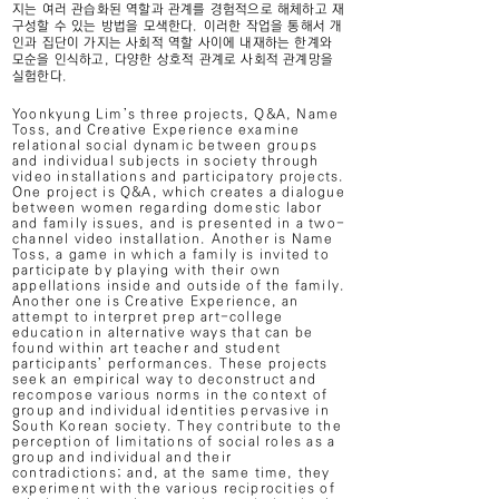
지는 여러 관습화된 역할과 관계를 경험적으로 해체하고 재
구성할 수 있는 방법을 모색한다. 이러한 작업을 통해서 개
인과 집단이 가지는 사회적 역할 사이에 내재하는 한계와
모순을 인식하고, 다양한 상호적 관계로 사회적 관계망을
실험한다.
Yoonkyung Lim’s three projects, Q&A, Name
Toss, and Creative Experience examine
relational social dynamic between groups
and individual subjects in society through
video installations and participatory projects.
One project is Q&A, which creates a dialogue
between women regarding domestic labor
and family issues, and is presented in a two-
channel video installation. Another is Name
Toss, a game in which a family is invited to
participate by playing with their own
appellations inside and outside of the family.
Another one is Creative Experience, an
attempt to interpret prep art-college
education in alternative ways that can be
found within art teacher and student
participants’ performances. These projects
seek an empirical way to deconstruct and
recompose various norms in the context of
group and individual identities pervasive in
South Korean society. They contribute to the
perception of limitations of social roles as a
group and individual and their
contradictions; and, at the same time, they
experiment with the various reciprocities of