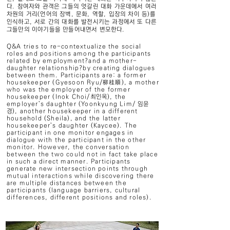
다. 참여자와 관객은 그들의 엇갈린 대화 가운데에서 여러
차원의 거리(언어의 장벽, 문화, 역할, 입장의 차이 등)를
인식하고, 서로 간의 대화를 발전시키는 과정에서 또 다른
그들만의 이야기들을 만들어내면서 변모한다.
Q&A tries to re-contextualize the social
roles and positions among the participants
related by employment?and a mother-
daughter relationship?by creating dialogues
between them. Participants are: a former
housekeeper (Gyesoon Ryu/柳桂順), a mother
who was the employer of the former
housekeeper (Inok Choi/최인옥), the
employer’s daughter (Yoonkyung Lim/ 임윤
경), another housekeeper in a different
household (Sheila), and the latter
housekeeper’s daughter (Kaycee). The
participant in one monitor engages in
dialogue with the participant in the other
monitor. However, the conversation
between the two could not in fact take place
in such a direct manner. Participants
generate new intersection points through
mutual interactions while discovering there
are multiple distances between the
participants (language barriers, cultural
differences, different positions and roles).