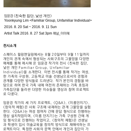
친숙한 집단, 낯선 개인
임윤경 <
>
Yoonkyung Lim <Familiar Group, Unfamiliar Individual>
2016. 8. 20
Sat ~
2016. 9. 11
Sun
Artist Talk
2016. 8. 27
Sat 3pm
패널_이미혜
전시소개
스페이스 윌링앤딜링에서는 8월 20일부터 9월 11일까지
개인의 관계 속에서 형성되는 사회구조의 그물망을 다양한
매체를 통해 제시해 온 임윤경 작가의 전시 <친숙한 집단,
낯선 개인 Familiar Group, Unfamiliar
Individual>을 소개한다. 이번 전시를 통해 작가는 여성,
한 가족의 구성원, 고등학교 미술 선생님으로서의 경험과
관계를 다양한 방식들로 드러낸다. 작가 본인의 경험을 바
탕으로 하여 한국 가족 내에 여전히 존재하는 가족 호칭과
가족집단을 둘러싼 다양한 이슈들을 영상과 참여 프로젝트
로 다룬다.
임윤경 작가의 세 가지 프로젝트, <Q&A>, <이름던지기>,
<창의적 체험>은 사회 구조에 내재하는 관계 그물망을 실험
한다. <Q&A>는 여성 참여자 간에 문답 형식으로 진행하는
영상 설치작업이며, <이름 던지기>는 가족 구성원 간에 게
임 형식으로 진행하는 작업이고, <창의적 체험>은 선생님
과 학생이 입시 미술교육을 창의적 방식으로 재해석하는 프
로젝트이다. 특정한 사회의 문맥 안에서 개인과 집단이 가