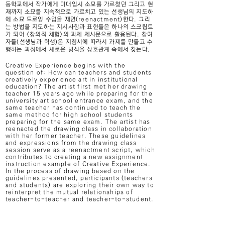
등학교에서 작가에게 미대입시 소묘를 가르쳤던 그리고 현
재까지 소묘를 지속적으로 가르치고 있는 선생님의 지도하
에 소묘 드로잉 수업을 재연(reenactment)한다. 그리
는 방법을 지도하는 지시사항과 표현들은 하나의 스크립트
가 되어 <창의적 체험>의 과제 제시문으로 활용된다. 참여
자들(선생님과 학생)은 지침서에 따라서 과제를 만들고 수
행하는 과정에서 새로운 방식을 상호관계 속에서 찾는다.
Creative Experience begins with the
question of: How can teachers and students
creatively experience art in institutional
education? The artist first met her drawing
teacher 15 years ago while preparing for the
university art school entrance exam, and the
same teacher has continued to teach the
same method for high school students
preparing for the same exam. The artist has
reenacted the drawing class in collaboration
with her former teacher. These guidelines
and expressions from the drawing class
session serve as a reenactment script, which
contributes to creating a new assignment
instruction example of Creative Experience.
In the process of drawing based on the
guidelines presented, participants (teachers
and students) are exploring their own way to
reinterpret the mutual relationships of
teacher-to-teacher and teacher-to-student.