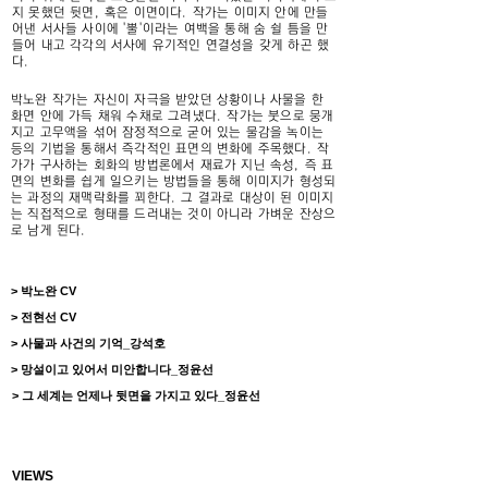
지 못했던 뒷면, 혹은 이면이다. 작가는 이미지 안에 만들
어낸 서사들 사이에 '뿔'이라는 여백을 통해 숨 쉴 틈을 만
들어 내고 각각의 서사에 유기적인 연결성을 갖게 하곤 했
다.
박노완 작가는 자신이 자극을 받았던 상황이나 사물을 한
화면 안에 가득 채워 수채로 그려냈다. 작가는 붓으로 뭉개
지고 고무액을 섞어 잠정적으로 굳어 있는 물감을 녹이는
등의 기법을 통해서 즉각적인 표면의 변화에 주목했다. 작
가가 구사하는 회화의 방법론에서 재료가 지닌 속성, 즉 표
면의 변화를 쉽게 일으키는 방법들을 통해 이미지가 형성되
는 과정의 재맥락화를 꾀한다. 그 결과로 대상이 된 이미지
는 직접적으로 형태를 드러내는 것이 아니라 가벼운 잔상으
로 남게 된다.
> 박노완 CV
> 전현선 CV
> 사물과 사건의 기억_강석호
> 망설이고 있어서 미안합니다_정윤선
> 그 세계는 언제나 뒷면을 가지고 있다_정윤선
VIEWS