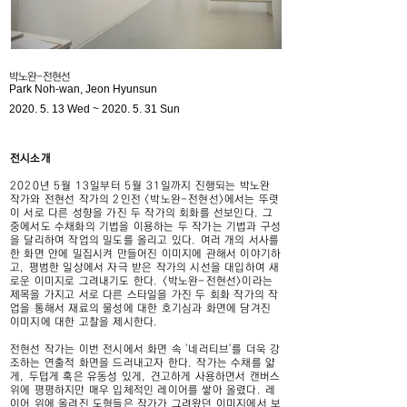
박노완-전현선
Park Noh-wan, Jeon Hyunsun
2020. 5. 13
Wed ~
2020. 5. 31
Sun
전시소개
2020년 5월 13일부터 5월 31일까지 진행되는 박노완
작가와 전현선 작가의 2인전 <박노완-전현선>에서는 뚜렷
이 서로 다른 성향을 가진 두 작가의 회화를 선보인다. 그
중에서도 수채화의 기법을 이용하는 두 작가는 기법과 구성
을 달리하여 작업의 밀도를 올리고 있다. 여러 개의 서사를
한 화면 안에 밀집시켜 만들어진 이미지에 관해서 이야기하
고, 평범한 일상에서 자극 받은 작가의 시선을 대입하여 새
로운 이미지로 그려내기도 한다. <박노완-전현선>이라는
제목을 가지고 서로 다른 스타일을 가진 두 회화 작가의 작
업을 통해서 재료의 물성에 대한 호기심과 화면에 담겨진
이미지에 대한 고찰을 제시한다.
전현선 작가는 이번 전시에서 화면 속 '네러티브'를 더욱 강
조하는 연출적 화면을 드러내고자 한다. 작가는 수채를 얇
게, 두텁게 혹은 유동성 있게, 견고하게 사용하면서 캔버스
위에 평평하지만 매우 입체적인 레이어를 쌓아 올렸다. 레
이어 위에 올려진 도형들은 작가가 그려왔던 이미지에서 보