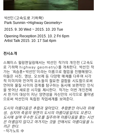
고속도로 기하학
박선민 <
>
Park Sunmin <Highway Geometry>
2015. 9. 30
Wed ~
2015. 10. 20
Tue
Opening Reception
2015. 10. 2
Fri 6pm
Artist Talk
2015. 10. 17
Sat 4pm
전시소개
스페이스 윌링앤딜링에서는 박선민 작가의 개인전 <고속도
로 기하학 highway geometry>를 개최한다. 박선민 작
가는 ‘최승훈+박선민’이라는 이름으로 협업을 진행해왔다.
이들은 사진, 영상, 오브제 등 다양핚 매체를 다루며 시각
적 이미지와 언어적 요소들의 절묘한 결합을 시도함으로써
언어와 물질 사이의 경계를 탐구하는 동시에 보편적인 인식
을 벗어난 새로운 시각을 제시한다. 작가는 이번 개인전에
서 한가지 대상이 지닌 양면성을 자신만의 시각으로 풀어냄
으로써 박선민의 독립된 작업세계를 보여준다.
도시의 아름다움은 추함과 닿아있다. 추함뿐만 아니라 위해
성, 심지어 죽음의 뒷면이 도시의 아름다움일지도 모른다.
도시에 살며 무수한 도로를 질주하며 아름다움을 쫓는 시선
은 아름답지 않다고 여겨지는 것들 안에서도 아름다움을 느
끼곤 한다.
-작가노트 中