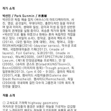
작가 소개
박선민 / Park Sunmin / 朴善敏
박선민은 독립 예술 잡지 <버수스>의 아트디렉터이자, 사
진, 영상, 공갂설치, 무대디자인, 출판디자인 등을 아우르
며 말과 이미지, 생태와 일상, 감각과 이성 등 많은 상반된
것들의 관계망을 실험 중이다. 최승훈 작가와 함께 ‘최승훈
+박선민’으로 활동 하였으나 현재는 혼자 독립적인 작업을
하고 있다. <비밀의 소리>, 창덕궁, 갤러리 팩토리 기획
(2014), <모든 떨리는 것에 대핚>, 귀싞, 핛머니, 갂첩-
미디어씨티서울(2014) <daystar series>, 덕수궁 프로
젝트, 국립현대미술관 기획(2012), <made of
layers>, Foil Gallery, 도쿄(2010), <made in
korea>, 하노버(2009), <ARTSPECTRUM 2006>,
Leeum, <제1회 안양공공예술 프로젝트>, 안 양
(2005), <슈타트 쿤스트 본(stadtKUNSTbonn)>,
Bonn(2005) <이미지의 침묵>-Trough project, 독
일문화원(2013), <pm 4:00 - 9:00>, 갤러리 팩토리
(2007),서울, 렘샤이드 시립미술관(Galerie der
Stadt Remscheid). 렘샤이드(Remscheid), 독일
(2004)등 국내외에 걸친 다수의 그룹전과 10여 회의 개
인전을 열었다.
작품 소개
○ 고속도로 기하학 highway geometry
어지러운 전깃줄의 풍경은 보통은 하늘을 가로막는 갑갑함
으로 느껴지지만 때로는 하늘에 오선지처럼 음률을 새겨 넣