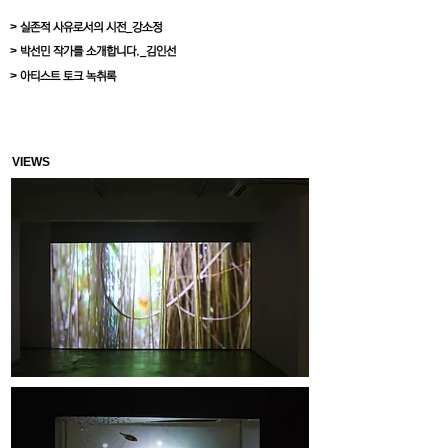
>
실존적 사유로서의 시전_강소정
>
박선민 작가를 소개합니다._김인선
>
아티스트 토크 녹취록
VIEWS