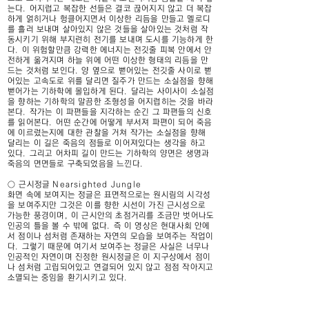
는다. 어지럽고 복잡한 선들은 결코 끊어지지 않고 더 복잡
하게 얽히거나 헝클어지면서 이상한 리듬을 만들고 멜로디
를 흘러 보내며 살아있지 않은 것들을 살아있는 것처럼 작
동시키기 위해 부지런히 전기를 보내며 도시를 기능하게 한
다. 이 위험할만큼 강력한 에너지는 전깃줄 피복 안에서 안
전하게 옮겨지며 하늘 위에 어떤 이상한 형태의 리듬을 만
드는 것처럼 보인다. 양 옆으로 뻗어있는 전깃줄 사이로 뻗
어있는 고속도로 위를 달리면 질주가 만드는 소실점을 향해
뻗어가는 기하학에 몰입하게 된다. 달리는 사이사이 소실점
을 향하는 기하학의 말끔한 조형성을 어지럽히는 것을 바라
본다. 작가는 이 파편들을 지각하는 순긴 그 파편들의 신호
를 읽어본다. 어떤 순간에 어떻게 부서져 파편이 되어 죽음
에 이르렀는지에 대한 관찰을 거쳐 작가는 소실점을 향해
달리는 이 길은 죽음의 점들로 이어져있다는 생각을 하고
있다. 그리고 어차피 길이 만드는 기하학의 양면은 생명과
죽음의 면면들로 구축되었음을 느낀다.
○ 근시정글 Nearsighted Jungle
화면 속에 보여지는 정글은 표면적으로는 원시림의 시각성
을 보여주지만 그것은 이를 향한 시선이 가진 근시성으로
가능한 풍경이며, 이 근시안의 초점거리를 조금만 벗어나도
인공의 틀을 볼 수 밖에 없다. 즉 이 영상은 현대사회 안에
서 점이나 섬처럼 존재하는 자연의 모습을 보여주는 작업이
다. 그렇기 때문에 여기서 보여주는 정글은 사실은 너무나
인공적인 자연이며 진정한 원시정글은 이 지구상에서 점이
나 섬처럼 고립되어있고 연결되어 있지 않고 점점 작아지고
소멸되는 중임을 환기시키고 있다.