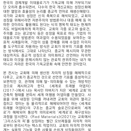
한국의 경제개발 이데올로기가 기독교에 의해 거부되기보
단 오히려 흡수되면서, 다수의 한국 개신교회는 성장신화에
대한 열망과 효율성의 논리를 종교적 언어로 재생산해왔다.
국가와 교회의 성장은 신의 축복으로 해석되었고, 교회의
성장을 위해서라면 자본주의의 방법론이나 대중 매체 등 어
떠한 것이라도 활용해도 된다는 식의 맹목적 태도는 현재까
지도 비일비재하게 목격된다. 교회의 각종 로고와 슬로건,
주의를 끄는 광고방식 등은 성장을 목표로 하는 기업의 이
데올로기와 방법론이 여과없이 수용되었음을 보여주는 대
표적 사례들이며, 기업이 상품 판매를 위해 수많은 이미지
를 도구적으로 차용하는 방식은 교회가 외부의 기표를 취하
는 방식에서도 그대로 나타난다. 종교적 메시지와 무관한
대상까지도 종교적 상징으로 의미화하고 선언하는 자의적
태도와 이것을 문제시하지 않는 관료적 권위주의는 내가 태
어나고 자라온 한국의 기독교문화 속에 만연한 것이었다.
본 전시는 교회에 의해 생산된 자의적 상징을 해체적으로
다루고, 교회가 종교적인 것으로 선언한 기표를 중성적이고
보편적인 것, 관객에 의해 탈-의미화될 수 있는 개방적인
것으로 제시하고자 한다. <세계로 트래블 어댑터>
(2017~)에서 나는 목사인 아버지가 지은 ‘세계로 교회’의
건축적 형태를 본따서 세계 여행용 어댑터를 만들었다. 사
용을 위해 내장된 단자를 꺼내려면 교회의 외관이 열리고
접히고 꺾이는 등 물리적으로 해체되어야만 하는 <세계로
트래블 어댑터>의 구조는 종교적 슬로건으로써의 '세계
로'가 해체되어 통상적 의미로써의 '세계로'로 재구성되는
과정을 암시한다. <Red Materials>(2021)는 교회에서
'그리스도의 피'를 상징하는 빨간 오브제들을 자의적 의미
로부터 분리시키는 텍스트 작업이다. 교회의 자의적 언어체
계는 실용적 기능을 갖춘 사물을 손쉽게 상징화하지만, 설