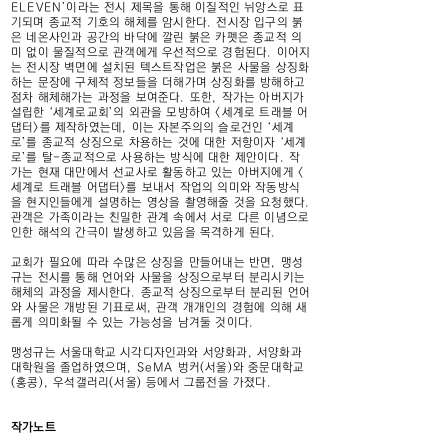
ELEVEN’이라는 전시 제목을 통해 이질적인 뉘앙스로 표
기되며 종교적 기호의 해체를 암시한다. 전시장 입구의 붉
은 네온사인과 공간의 바닥에 깔린 붉은 카펫은 종교적 의
미 없이 물질적으로 관객에게 우선적으로 경험된다. 이어지
는 전시장 벽면에 설치된 텍스트작업은 붉은 사물을 상징화
하는 문장에 구체적 정보들을 더해가며 상징화를 방해하고
점차 해체해가는 과정을 보여준다. 또한, 작가는 아버지가
설립한 ‘세계로교회’의 외관을 모방하여 <세계로 트래블 어
댑터>를 제작하였는데, 이는 자본주의의 슬로건인 ‘세계
로’를 종교적 상징으로 차용하는 것에 대한 저항이자 ‘세계
로’를 탈-종교적으로 사용하는 방식에 대한 제안이다. 작
가는 현재 대만에서 선교사로 활동하고 있는 아버지에게 <
세계로 트래블 어댑터>를 보내서 작업의 의미와 작동방식
을 현지인들에게 설명하는 영상을 촬영해줄 것을 요청했다.
관객은 가족이라는 친밀한 관계 속에서 서로 다른 이념으로
인한 해석의 간극이 발생하고 있음을 목격하게 된다.
교회가 필요에 따라 수많은 상징을 만들어내는 반면, 맹성
규는 전시를 통해 언어와 사물을 상징으로부터 분리시키는
해체의 과정을 제시한다. 종교적 상징으로부터 분리된 언어
와 사물은 개방된 기표로써, 관객 개개인의 경험에 의해 새
롭게 의미화될 수 있는 가능성을 남겨둘 것이다.
맹성규는 서울대학교 시각디자인과와 서양화과, 서양화과
대학원을 졸업하였으며, SeMA 벙커(서울)와 중문대학교
(홍콩), 우석갤러리(서울) 등에서 그룹전을 가졌다.
작가노트