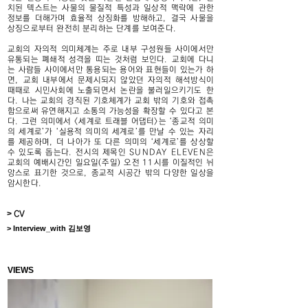
치된 텍스트는 사물의 물질적 특성과 일상적 맥락에 관한
정보를 더해가며 효율적 상징화를 방해하고, 결국 사물을
상징으로부터 완전히 분리하는 단계를 보여준다.
교회의 자의적 의미체계는 주로 내부 구성원들 사이에서만
유통되는 폐쇄적 성격을 띠는 것처럼 보인다. 교회에 다니
는 사람들 사이에서만 통용되는 용어와 표현들이 있는가 하
면, 교회 내부에서 문제시되지 않았던 자의적 해석방식이
때때로 시민사회에 노출되면서 논란을 불러일으키기도 한
다. 나는 교회의 경직된 기호체계가 교회 밖의 기호와 접촉
함으로써 유연해지고 소통의 가능성을 확장할 수 있다고 본
다. 그런 의미에서 <세계로 트래블 어댑터>는 ‘종교적 의미
의 세계로’가 ‘실용적 의미의 세계로’를 만날 수 있는 자리
를 제공하며, 더 나아가 또 다른 의미의 ‘세계로’를 상상할
수 있도록 돕는다. 전시의 제목인 SUNDAY ELEVEN은
교회의 예배시간인 일요일(주일) 오전 11시를 이질적인 뉘
앙스로 표기한 것으로, 종교적 시공간 밖의 다양한 일상을
암시한다.
>
CV
> Interview_with 김보영
VIEWS