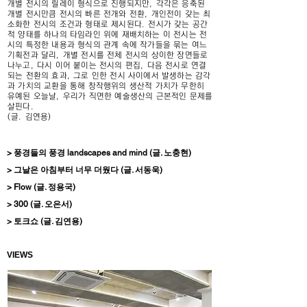
개별 전시의 릴레이 형식으로 진행되지만, 각각은 응축된
개별 전시만큼 전시의 빠른 전개와 전환, 개인전이 갖는 최
소화한 전시의 조건과 형태로 제시된다.
전시가 갖는 공간
적 양태를 하나의 타임라인 위에 재배치하는 이 전시는 전
시의 특정한 내용과 형식의 관계 속에 작가들을 묶는 여느
기획전과 달리, 개별 전시를 전체 전시의 상이한 장면들로
나누고, 다시 이어 붙이는 전시의 편집, 다음 전시로 연결
되는 전환의 효과, 그로 인한 전시 사이에서 발생하는 감각
과 가치의 교환을 통해 창작행위의 생산적 가치가 무한히
유예된 오늘날, 우리가 직면한 예술생산의 근본적인 문제를
살핀다.
​(글. 김연용)
> 풍경들의 풍경 landscapes and mind (글. 노충현)
> 그날은 아침부터 너무 더웠다 (글. 서동욱)
> Flow (글. 정용국)
> 300 (글. 오은서)
> 토크쇼 (글. 김연용)
VIEWS