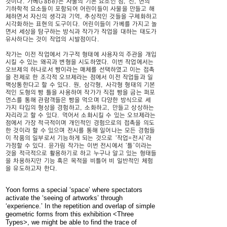
것이다. 가베Gabe)는 사물의 기본 요소인 점, 선, 면의
기하학적 요소들이 포함되어 어린이들이 사물을 만들고 해
체하면서 자신의 생각과 기억, 추상적인 것들을 구체화하고
시각화하는 표현의 도구이다. 어린이들이 가베를 가지고 놀
면서 세상을 탐구하는 방식과 작가가 작업을 대하는 태도가
유사하다는 것이 작업의 시발점이다.
작가는 이전 작업에서 가구적 형태에 사용자의 주관을 개입
시킬 수 있는 왜곡과 변형을 시도하였다. 이번 작업에서는
오브제의 하나로서 빵이라는 매체를 선택하였고 이는 접촉
을 전제로 한 조각적 오브제라는 점에서 이전 작업들과 일
맥상통한다고 할 수 있다. 원, 삼각형, 사각형 형태의 기본
적인 도형의 빵 틀을 사용하여 작가가 직접 빵을 굽는 퍼포
먼스를 통해 관람객들은 빵을 먹으며 다양한 방식으로 세
가지 타입의 형상을 경험하고, 소화하고, 만들고 상상하는
자리라고 할 수 있다. 먹어서 소화시킬 수 있는 오브제라는
점에서 가장 적극적이며 개인적인 경험으로의 접촉을 의도
한 것이라 할 수 있으며 전시를 통해 일어나는 모든 경험들
이 작품의 일부로서 기능하게 되는 것으로 ‘작업=전시’라
가정할 수 있다. 윤가림 작가는 이번 전시에서 ‘틀’이라는
것을 적극적으로 활용하기로 하고 누구나 알고 있는 형태들
을 차용하지만 기능 혹은 목적을 비틀어 비 일반적인 체험
을 유도하고자 한다.
Yoon forms a special ‘space’ where spectators
activate the ‘seeing of artworks’ through
‘experience.’ In the repetition and overlap of simple
geometric forms from this exhibition <Three
Types>, we might be able to find the trace of