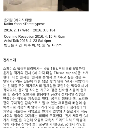
윤가림 <세 가지 타입>
Kalim Yoon <Three types>
2016. 2. 17
Wed ~ 2016. 3. 8 Tue
Opening Reception
2016. 4. 15
Fri 6pm
Artist Talk
2016. 4. 23
Sat 4pm
​빵굽는 시간_매주 화, 목, 토, 일 1-3pm
전시소개
스페이스 윌링앤딜링에서는 4월 15일부터 5월 5일까지
윤가림 작가의 전시 <세 가지 타입 Three types>을 소개
한다. 이번 전시는 ‘전시를 통해서 보여주고 싶은 것은 무
엇인가?’라는 질문에 대한 답을 찾기 위해 ‘전시=작업’이라
는 전제를 두어 작가로서의 정체성을 고민하는 맥락에서 시
작되었다. 윤가림 작가는 가구와 같은 친숙한 사물의 형태
를 한 조각적 오브제를 활용하여 공간의 전체적인 상황을
연출하는 작업을 지속하고 있다. 공간의 형태나 색, 소리와
같이 구체적인 감촉으로 느낄 수 있는 재료들의 배열이 총
체적으로 작용하여 맞닥뜨리게 되는 감정이나 심리상태의
재연을 시도하는 작업으로 인체의 일부와 사물로서의 작품
사이의 접촉이 차지하는 의미에 주목한다. 전시 제목인 <세
가지 타입>은 다면체 모듈로 교육자 프리드리히 프뢰벨에
의해 제작된 창의적 놀이교구인 가베(Gabe)에서 착안한