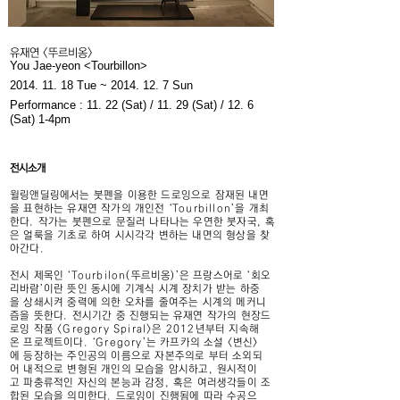
유재연 <뚜르비옹>
You Jae-yeon <Tourbillon>
2014. 11. 18
Tue ~
2014. 12. 7
Sun
Performance : 11. 22 (Sat) / 11. 29 (Sat) / 12. 6
(Sat) 1-4pm
​전시소개
윌링앤딜링에서는 붓펜을 이용한 드로잉으로 잠재된 내면
을 표현하는 유재연 작가의 개인전 ‘Tourbillon’을 개최
한다. 작가는 붓펜으로 문질러 나타나는 우연한 붓자국, 혹
은 얼룩을 기초로 하여 시시각각 변하는 내면의 형상을 찾
아간다.
전시 제목인 ‘Tourbilon(뚜르비옹)’은 프랑스어로 ‘회오
리바람’이란 뜻인 동시에 기계식 시계 장치가 받는 하중
을 상쇄시켜 중력에 의한 오차를 줄여주는 시계의 메커니
즘을 뜻한다. 전시기간 중 진행되는 유재연 작가의 현장드
로잉 작품 <Gregory Spiral>은 2012년부터 지속해
온 프로젝트이다. ‘Gregory’는 카프카의 소설 <변신>
에 등장하는 주인공의 이름으로 자본주의로 부터 소외되
어 내적으로 변형된 개인의 모습을 암시하고, 원시적이
고 파충류적인 자신의 본능과 감정, 혹은 여러생각들이 조
합된 모습을 의미한다. 드로잉이 진행됨에 따라 수공으