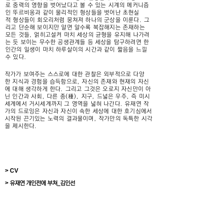
로 중력의 영향을 벗어났다고 볼 수 있는 시계의 메커니즘
인 뚜르비옹과 같이 물리적인 형상들을 벗어난 초현실
적 형상들이 회오리처럼 뭉쳐져 하나의 군상을 이룬다. 그
리고 단순해 보이지만 알면 알수록 복잡해지는 존재하는
모든 것들, 얽히고설켜 마치 세상의 균형을 유지해 나가려
는 듯 보이는 무수한 공생관계들 등 세상을 탐구하려면 한
인간의 일생이 마치 하루살이의 시간과 같이 짧음을 느낄
수 있다.
작가가 보여주는 스스로에 대한 관찰은 외부적으로 다양
한 지식과 경험을 습득함으로, 자신의 존재와 현재의 자신
에 대해 생각하게 한다. 그리고 그것은 오로지 자신만이 아
닌 인간과 사회, 다른 종(種), 지구, 드넓은 우주, 즉 미시
세계에서 거시세계까지 그 영역을 넓혀 나간다. 유재연 작
가의 드로잉은 자신과 자신이 속한 세상에 대한 호기심에서
시작된 끈기있는 노력의 결과물이며, 작가만의 독특한 시각
을 제시한다.
> CV
>
유재연 개인전에 부쳐_김인선