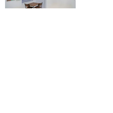
F4, 5, Hoenamu-ro 6-gil, Yongsan-gu
Seoul, Republic of Korea
Thusday - Saturday, 11am - 6pm
Closed on every Sunday, Monday
대한민국 서울특별시 용산구 회나무로6길 5
혜광빌딜 4층
화 - 토 11:00am-6:00pm
매주 일, 월요일 및 명절 휴관
윌링앤딜링은 모든 거래에 대한 책임과 배송,교환,환불,민원등의 처
리는 윌링앤딜링에서 진행합니다.
민원 담당자 한황수 / 연락처
02-797-7893
​윌링앤딜링 아트컨설팅 /
101-10-18869
통신판매신고번호 : 2022-서울종로-0151 / 대표 김인선
T / F
+82 2 797 7893