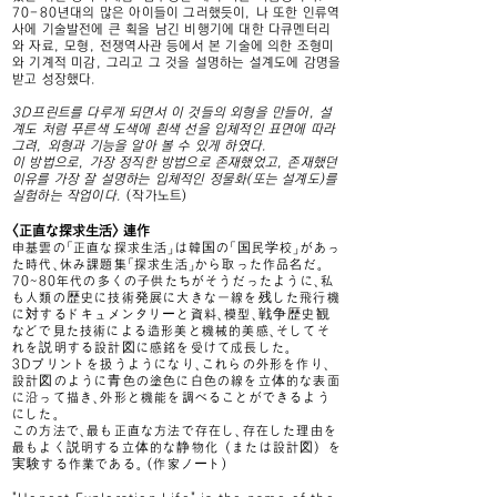
70-80년대의 많은 아이들이 그러했듯이, 나 또한 인류역
사에 기술발전에 큰 획을 남긴 비행기에 대한 다큐멘터리
와 자료, 모형, 전쟁역사관 등에서 본 기술에 의한 조형미
와 기계적 미감, 그리고 그 것을 설명하는 설계도에 감명을
받고 성장했다
.
3D프린트를 다루게 되면서 이 것들의 외형을 만들어, 설
계도 처럼 푸른색 도색에 흰색 선을 입체적인 표면에 따라
그려, 외형과 기능을 알아 볼 수 있게 하였다.
이 방법으로, 가장 정직한 방법으로 존재했었고, 존재했던
이유를 가장 잘 설명하는 입체적인
정물화(또는 설계도)를
실험하는 작업이다.
(작가노트)
<正直な探求生活> 連作
申基雲の「正直な探求生活」は韓国の「国民学校」があっ
た時代、休み課題集「探求生活」から取った作品名だ。
70~80年代の多くの子供たちがそうだったように、私
も人類の歴史に技術発展に大きな一線を残した飛行機
に対するドキュメンタリーと資料、模型、戦争歴史観
などで見た技術による造形美と機械的美感、そしてそ
れを説明する設計図に感銘を受けて成長した。
3Dプリントを扱うようになり、これらの外形を作り、
設計図のように青色の塗色に白色の線を立体的な表面
に沿って描き、外形と機能を調べることができるよう
にした。
この方法で、最も正直な方法で存在し、存在した理由を
最もよく説明する立体的な静物化（または設計図）を
実験する作業である。 (作家ノート)