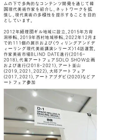
ムの下で多角的なコンテンツ開発を通じて韓
国現代美術作家を紹介し、ネットワークを拡
張し、現代美術の多様性を提示することを目的
としています。
2012年経理団ギル地域に設立、2015年方背
洞移転、2019年西村地域移転、2022年12月ま
で約111個の展示および<ウィリングアンドデ
ィーリング現代美術講演シリーズ>14話運営。
作家美術市場BLIND DATE進行(2016-
2018)、代案アートフェアSOLO SHOW企画
および進行(2018-2021)、アート釜山
(2019、2021、2022)、大邱アートフェア
(2017、2021)、アートアブダビ(2020)などア
ートフェア参加