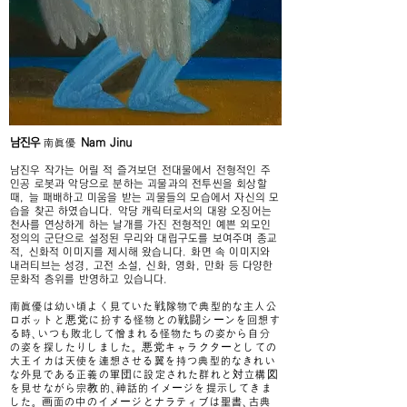
남진우
Nam Jinu
南眞
優
남진우 작가는 어릴 적 즐겨보던 전대물에서 전형적인 주
인공 로봇과 악당으로 분하는 괴물과의 전투씬을 회상할
때, 늘 패배하고 미움을 받는 괴물들의 모습에서 자신의 모
습을 찾곤 하였습니다. 악당 캐릭터로서의 대왕 오징어는
천사를 연상하게 하는 날개를 가진 전형적인 예쁜 외모인
정의의 군단으로 설정된 무리와 대립구도를 보여주며 종교
적, 신화적 이미지를 제시해 왔습니다. 화면 속 이미지와
내러티브는 성경, 고전 소설, 신화, 영화, 만화 등 다양한
문화적 층위를 반영하고 있습니다.
南眞
優は幼い頃よく見ていた戦隊物で典型的な主人公
ロボットと悪党に扮する怪物との戦闘シーンを回想す
る時、いつも敗北して憎まれる怪物たちの姿から自分
の姿を探したりしました。 悪党キャラクターとしての
大王イカは天使を連想させる翼を持つ典型的なきれい
な外見である正義の軍団に設定された群れと対立構図
を見せながら宗教的、神話的イメージを提示してきま
した。 画面の中のイメージとナラティブは聖書、古典