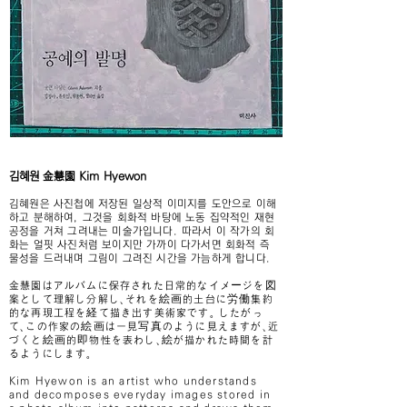
김혜원
金慧園
Kim Hyewon
김혜원은 사진첩에 저장된 일상적
이미지를 도안으로 이해
하고 분해하여, 그것을 회화적 바탕에 노동 집약적인 재현
공정을 거쳐 그려내는 미술가입니다. 따라서 이 작가의 회
화는 얼핏 사진처럼 보이지만 가까이 다가서면 회화적 즉
물성을 드러내며 그림이 그려진 시간을 가늠하게 합니다.
金慧園はアルバムに保存された日常的なイメージを図
案として理解し分解し、それを絵画的土台に労働集約
的な再現工程を経て描き出す美術家です。 したがっ
て、この作家の絵画は一見写真のように見えますが、近
づくと絵画的即物性を表わし、絵が描かれた時間を計
るようにします。
Kim Hyewon is an artist who understands
and decomposes everyday images stored in