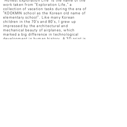
"Honest Exploration Life" is the name of the
work taken from "Exploration Life," a
collection of vacation tasks during the era of
"KOOKMIN school as the Korean old name of
elementary school". Like many Korean
children in the 70's and 80's, I grew up
impressed by the architectural and
mechanical beauty of airplanes, which
marked a big difference in technological
development in human history. A 3D print is
handled, and the outline is made, and a
white line is drawn along a three-
dimensional surface in a blue paint color as
shown in a blueprint to examine the outline
and function.In this way, it is the task of
experimenti
ng with a three-dimensional still
life (or blueprint) that best explains why it
existed an
d
existed in the most honest way. (artist's
Note)