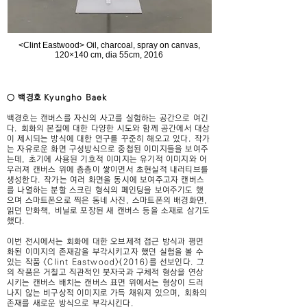
<Clint Eastwood> Oil, charcoal, spray on canvas,
120×140 cm, dia 55cm, 2016
○ 백경호 Kyungho Baek
백경호는 캔버스를 자신의 사고를 실험하는 공간으로 여긴
다. 회화의 본질에 대한 다양한 시도와 함께 공간에서 대상
이 제시되는 방식에 대한 연구를 꾸준히 해오고 있다. 작가
는 자유로운 화면 구성방식으로 중첩된 이미지들을 보여주
는데, 초기에 사용된 기호적 이미지는 유기적 이미지와 어
우러져 캔버스 위에 층층이 쌓이면서 초현실적 내러티브를
생성한다. 작가는 여러 화면을 동시에 보여주고자 캔버스
를 나열하는 분할 스크린 형식의 페인팅을 보여주기도 했
으며 스마트폰으로 찍은 동네 사진, 스마트폰의 배경화면,
읽던 만화책, 비닐로 포장된 새 캔버스 등을 소재로 삼기도
했다.
이번 전시에서는 회화에 대한 오브제적 접근 방식과 평면
화된 이미지의 존재감을 부각시키고자 했던 실험을 볼 수
있는 작품 <Clint Eastwood>(2016)를 선보인다. 그
의 작품은 거칠고 직관적인 붓자국과 구체적 형상을 연상
시키는 캔버스 배치는 캔버스 표면 위에서는 형상이 드러
나지 않는 비구상적 이미지로 가득 채워져 있으며, 회화의
존재를 새로운 방식으로 부각시킨다.