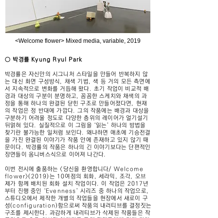
<Welcome flower> Mixed media, variable, 2019
○ 박경률 Kyung Ryul Park
박경률은 자신만의 시그니처 스타일을 만들어 반복하지 않
는 대신 화면 구성방식, 채색 기법, 색 등 거의 모든 측면에
서 지속적으로 변화를 거듭해 왔다. 초기 작업이 비교적 배
경과 대상의 구분이 분명하고, 꼼꼼한 스케치와 채색의 과
정을 통해 하나의 완결된 닫힌 구조로 만들어졌다면, 현재
의 작업은 정 반대에 가깝다. 그의 작품에는 배경과 대상을
구분하기 어려울 정도로 다양한 층위의 레이어가 얼기설기
뒤얽혀 있다. 실질적으로 이 그림을 ‘읽는’ 하나의 방법을
찾기란 불가능한 일처럼 보인다. 왜냐하면 애초에 기승전결
을 가진 완결된 이야기가 작품 안에 존재하고 있지 않기 때
문이다. 박경률의 작품은 하나의 긴 이야기보다는 단편적인
장면들이 옴니버스식으로 이어져 나간다.
이번 전시에 출품하는 <당신을 환영합니다/ Welcome
flower>(2019)는 10여점의 회화, 세라믹, 조각, 오브
제가 함께 배치된 회화 설치 작업이다. 이 작업은 2017년
부터 진행 중인 ‘Evenness’ 시리즈 중 하나의 작업으로,
스튜디오에서 제작한 개별의 작업들을 현장에서 새로이 구
성(configuration)함으로써 작품의 내러티브를 결정짓는
구조를 제시한다. 과감하게 내러티브가 삭제된 작품들은 작