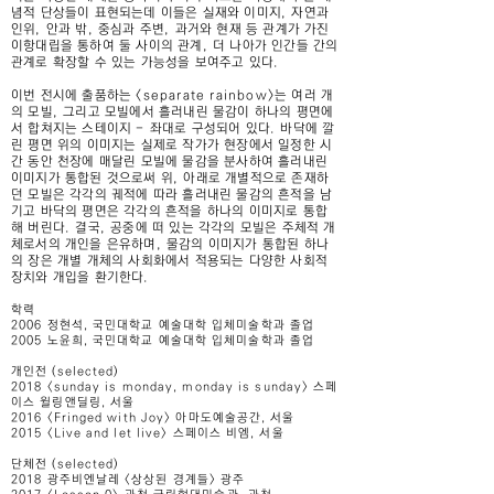
념적 단상들이 표현되는데 이들은 실재와 이미지, 자연과
인위, 안과 밖, 중심과 주변, 과거와 현재 등 관계가 가진
이항대립을 통하여 둘 사이의 관계, 더 나아가 인간들 간의
관계로 확장할 수 있는 가능성을 보여주고 있다.
이번 전시에 출품하는 <separate rainbow>는 여러 개
의 모빌, 그리고 모빌에서 흘러내린 물감이 하나의 평면에
서 합쳐지는 스테이지 - 좌대로 구성되어 있다. 바닥에 깔
린 평면 위의 이미지는 실제로 작가가 현장에서 일정한 시
간 동안 천장에 매달린 모빌에 물감을 분사하여 흘러내린
이미지가 통합된 것으로써 위, 아래로 개별적으로 존재하
던 모빌은 각각의 궤적에 따라 흘러내린 물감의 흔적을 남
기고 바닥의 평면은 각각의 흔적을 하나의 이미지로 통합
해 버린다. 결국, 공중에 떠 있는 각각의 모빌은 주체적 개
체로서의 개인을 은유하며, 물감의 이미지가 통합된 하나
의 장은 개별 개체의 사회화에서 적용되는 다양한 사회적
장치와 개입을 환기한다.
학력
2006 정현석, 국민대학교 예술대학 입체미술학과 졸업
2005 노윤희, 국민대학교 예술대학 입체미술학과 졸업
개인전 (selected)
2018 <sunday is monday, monday is sunday> 스페
이스 윌링앤딜링, 서울
2016 <Fringed with Joy> 아마도예술공간, 서울
2015 <Live and let live> 스페이스 비엠, 서울
단체전 (selected)
2018 광주비엔날레 <상상된 경계들> 광주