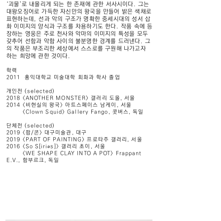
‘괴물’로 내몰리게 되는 한 존재에 관한 서사시이다. 그는
대왕오징어로 가득한 자신만의 왕국을 만들어 밝은 색채로
표현하는데, 선과 악의 구조가 명확한 중세시대의 성서 삽
화 이미지의 양식과 구조를 차용하기도 한다. 작품 속에 등
장하는 영웅은 주로 천사와 악마의 이미지의 특성을 모두
갖추어 선함과 악함 사이의 불분명한 경계를 드러낸다. 그
의 작품은 부조리한 세상에서 스스로를 구원해 나가고자
하는 희망에 관한 것이다.
학력
2011 홍익대학교 미술대학 회화과 학사 졸업
개인전 (selected)
2018 <ANOTHER MONSTER> 갤러리 도올, 서울
2014 <비현실의 왕국> 아트스페이스 남케이, 서울
<Clown Squid> Gallery Fango, 콧버스, 독일
단체전 (selected)
2019 <팝/콘> 대구미술관, 대구
2019 <PART OF PAINTING> 프로타주 갤러리, 서울
2016 <So S[iriəs]> 갤러리 초이, 서울
<WE SHAPE CLAY INTO A POT> Frappant
E.V., 함부르크, 독일