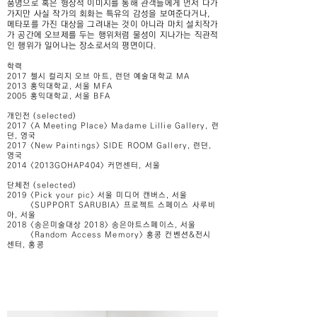
품명으로 혹은 형상적 이미지를 통해 관객들에게 먼저 다가
가지만 사실 작가의 회화는 특유의 감성을 보여준다거나,
메타포를 가진 대상을 그려내는 것이 아니라 마치 설치작가
가 공간에 오브제를 두는 행위처럼 물성이 지나가는 직관적
인 행위가 일어나는 장소로서의 평면이다.
학력
2017 첼시 컬리지 오브 아트, 런던 예술대학교 MA
2013 홍익대학교, 서울 MFA
2005 홍익대학교, 서울 BFA
개인전 (selected)
2017 <A Meeting Place> Madame Lillie Gallery, 런
던, 영국
2017 <New Paintings> SIDE ROOM Gallery, 런던,
영국
2014 <2013GOHAP404> 커먼센터, 서울
단체전 (selected)
2019 <Pick your pic> 서울 미디어 캔버스, 서울
<SUPPORT SARUBIA> 프로젝트 스페이스 사루비
아, 서울
2018 <송은미술대상 2018> 송은아트스페이스, 서울
<Random Access Memory> 홍콩 컨벤션&전시
센터, 홍콩