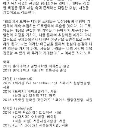
하여 왁자지껄한 풍경을 형상화하는 것이다. 대비된 강렬
한 색감을 통해 세상 속에 존재하는 다양한 대상, 사건을
개별적으로 강조한다.
“회화에서 보이는 다양한 소재들은 일상생활과 경험에 기
인해서 계속 수집하는 드로잉에서 추출한 것이다. 이 드로
잉들은 대상을 관찰한 후 기억을 더듬어가며 재구성하는
일련의 과정을 거치며, 나를 통해서 추상화된 세계가 다시
그림으로 구체화되면서 나타난 어긋남을 필연적으로 동반
하게 된다. 나는 이러한 어긋남을 통해서 현실의 본질에 대
한 의문을 가지게 하며, 사물을 바라보는 나의 시각에 더욱
집중할 수 있게 해 주리라 기대한다.” – 이세준 작가 노트
학력
2013 홍익대학교 일반대학원 회화전공 졸업
2011 홍익대학교 미술대학 회화전공 졸업
개인전 (selected)
2019 <세계관 Weltanschauung> 스페이스 윌링앤딜링,
서울
2016 <포락지> 케이크갤러리, 서울
<늪과 숲> 갤러리 777, 양주
2015 <무엇을 불태울 것인가?> 스페이스 윌링앤딜링, 서울
단체전 (selected)
2016 <트윈 픽스> 하이트컬렉션, 서울
<난재지매> 수하화랑, 베이징
<서울-바벨> 서울시립미술관, 서울
2015 <굿-즈 Goods> 세종문화회관, 서울