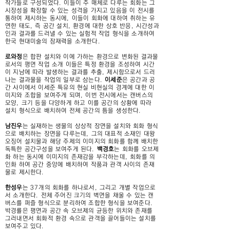
작가들로 구성되었다. 이들이 주 매체로 다루는 회화는 그
시장성을 확장할 수 있는 성격을 가지고 있음을 이 전시를
통하여 제시하는 동시에, 이들이 회화에 대하여 취하는 유
연한 태도, 즉 공간 설치, 환경에 대한 상호 반응, 시간성과
인과 결과를 드러낼 수 있는 실험적 작업 형식을 소개하여
한국 현대미술의 잠재력을 소개한다.
로와정
은 합판 설치와 이에 가하는 환경으로 변화된 결과물
로서의 평면 작업 소개 이들은 특정 환경을 조성하여 시간
이 지남에 따라 발생하는 결과를 추출, 제시함으로서 드러
나는 결과물을 작업의 일부로 삼는다.
이세준
은 공간과 공
간 사이에서 이세준 특유의 현실 비현실의 경계에 대한 이
미지와 조합을 보여주게 되며, 이번 전시에서는 캔버스의
모양, 크기 등을 다양하게 하고 이를 공간의 상황에 따라
설치 형식으로 배치하여 전체 공간의 틈을 생성한다.
남진우
는 실재하는 생물의 상상적 장면을 설치와 회화 형식
으로 배치하는 장면을 다루는데, 그의 대표적 소재인 대왕
오징어 설치물과 해당 주제의 이미지의 회화를 함께 배치한
독특한 공간구성을 보여주게 된다.
백경호
는 회화를 오브제
화 하는 동시에 이미지의 존재감을 부각하는데, 회화를 의
인화 하여 공간 중앙에 배치하여 작품과 관객 사이의 존재
물로 제시한다.
한성우
는 37개의 회화를 하나로서, 그리고 개별 작업으로
서 소개한다. 전체 주어진 크기의 벽면을 채울 수 있는 캔
버스를 퍼즐 형식으로 분리하여 조합한 형식을 보여준다.
박경률은 평면과 공간 속 오브제의 균등한 위치와 존재를
그러내면서 회화적 환경 속으로 관객을 끌어들이는 설치를
보여주고 있다.