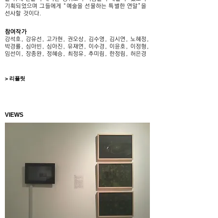
기획되었으며 그들에게 “예술을 선물하는 특별한 연말”을
선사할 것이다.
참여작가
강석호, 강유선, 고가현, 권오상, 김수영, 김시연, 노혜정,
박경률, 심아빈, 심아진, 유재연, 이수경, 이윤호, 이정형,
임선이, 장종완, 정혜승, 최정유, 추미림, 한정림, 허은경
> 리플릿
VIEWS