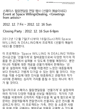
스페이스 윌링앤딜링 연말 행사 <선물이 예술이네요>
Event at Space WillingnDealing, <Greetings
from artists>
2012. 12. 7
Fri ~
2012. 12. 16
Sun
Closing Party
:
2012. 12. 16
Sun 6-9pm
2012년 12월 7일(Fri)부터 16일(Sun)까지 Space
WILLING N DEALING에서 프로젝트 <선물이 예술이
네요>를 진행한다.
이 프로젝트는 ‘Space WILLING N DEALING’이라는
전시공간을 ‘선물가게’로 탈바꿈함으로써 다양한 작가의 작
품을 한 공간에서 살펴볼 수 있도록 진행될 예정이다. 뿐만
아니라 작품에 대한 개념을 선물가게에서 판매하는 ‘선
물’로 설정하여 작품 구매를 어렵게만 느꼈던 대중들에게
보다 친숙하고 가볍게 다가갈 수 있는 장이 될 것이다. 이는
미술 작품 수집에 대한 인식을 대중화하고 관람객과 작가
사이에 존재하는 심리적 거리를 좁힐 수 있는 하나의 계기
가 될 것이다.
일시적으로 스페이스 윌링앤딜링을 ‘선물가게’로 설정하여
여러 작가의 다양한 작품을 선보일 예정이다. 작가의 기존
작품을 비롯하여 신작까지 작품구성을 폭 넓게 함으로써 방
문하는 관람객들에게 연말연시의 선물과도 같은 전시를 제
공하고자 한다. 이 프로젝트는 가족, 연인 등 소중한 사람
을 위해 선물 구매라는 행위로써 작품을 구매할 수 있도록