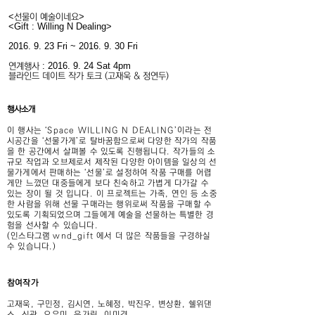
<
>
선물이 예술이네요
<Gift : Willing N Dealing>
2016. 9. 23
Fri ~
2016. 9. 30
Fri
:
2016. 9. 24
Sat 4pm
연계행사
​블라인드 데이트 작가 토크 (고재욱 & 정연두)
​행사소개
이 행사는 ‘Space WILLING N DEALING’이라는 전
시공간을 ‘선물가게’로 탈바꿈함으로써 다양한 작가의 작품
을 한 공간에서 살펴볼 수 있도록 진행됩니다. 작가들의 소
규모 작업과 오브제로서 제작된 다양한 아이템을 일상의 선
물가게에서 판매하는 ‘선물’로 설정하여 작품 구매를 어렵
게만 느꼈던 대중들에게 보다 친숙하고 가볍게 다가갈 수
있는 장이 될 것 입니다. 이 프로젝트는 가족, 연인 등 소중
한 사람을 위해 선물 구매라는 행위로써 작품을 구매할 수
있도록 기획되었으며 그들에게 예술을 선물하는 특별한 경
험을 선사할 수 있습니다.
(인스타그램 wnd_gift 에서 더 많은 작품들을 구경하실
수 있습니다.)
참여작가
고재욱, 구민정, 김시연, 노혜정, 박진우, 변상환, 쉘위댄
스, 신광, 오유미, 윤가림, 이미경,