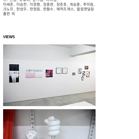
이세준, 이승찬, 이정형, 장종완, 장준호, 최승훈, 추미림,
크노프, 한성우, 한정림, 한황수, 헤적프레스, 윌링앤딜링
출판 외
VIEWS