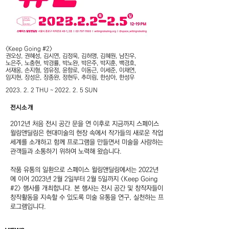
<Keep Going #2>
권오상, 권혜성, 김시연, 김정욱, 김허앵, 김혜원, 남진우,
노은주, 노충현, 박경률, 박노완, 박은주, 박지훈, 백경호,
서재웅, 손지형, 엄유정, 윤향로, 이동근, 이세준, 이채연,
임지현, 장성은, 장종완, 정현두, 추미림, 한상아, 한성우
2023. 2. 2 THU ~ 2022. 2. 5 SUN
전시소개
2012년 처음 전시 공간 문을 연 이후로 지금까지 스페이스
윌링앤딜링은 현대미술의 현장 속에서 작가들의 새로운 작업
세계를 소개하고 함께 프로그램을 만들면서 미술을 사랑하는
관객들과 소통하기 위하여 노력해 왔습니다.
작품 유통의 일환으로 스페이스 윌링앤딜링에서는 2022년
에 이어 2023년 2월 2일부터 2월 5일까지 <Keep Going
#2> 행사를 개최합니다. 본 행사는 전시 공간 및 창작자들이
창작활동을 지속할 수 있도록 미술 유통을 연구, 실천하는 프
로그램입니다.