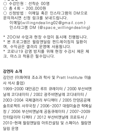
○ 수강인원 : 선착순 00명
○ 총 4회 - 200,000원
○ 신청방법 : 이메일 혹은 인스타그램의 DM으로
문의하시면 신청 링크를 보내드립니다.
이메일(willingndealing02@gmail.com)
인스타그램 DM (@space_willingndealing)
* ZOOM 수업과 현장 수업이 동시에 진행됩니다.
* 본 프로그램은 윌링앤딜링 펀드레이징의 일환이
며, 수익금은 갤러리 운영에 사용됩니다.
* 코로나19 감염 방지를 위해 현장 수강시 체온 체
크, 마스크 착용은 필수입니다.
강연자 소개
김인선 (이화여대 조소과 학사 및 Pratt Institute 미술
사 석사 졸업)
1999-2000 대안공간 루프 큐레이터 / 2000 부산비엔
날레 코디네이터 / 2002 광주비엔날레 코디네이터 /
2003-2004 국제갤러리 부디렉터 / 2005 안양공공예
술프로젝트 사무국장 / 2006-2007 대림미술관 학예실
장 / 2006 부산비엔날레 공동큐레이터 / 2007-2009
인터알리아 디렉터 / 2012 부산비엔날레 프로듀서 /
2010-현재 윌링앤딜링 아트컨설팅 및 스페이스 윌링앤
딜링 운영