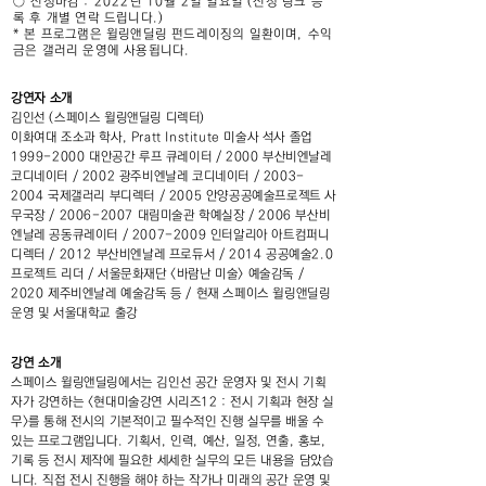
○ 신청마감 : 2022년 10월 2일 일요일 (신청 링크 등
록 후 개별 연락 드립니다.)
* 본 프로그램은 윌링앤딜링 펀드레이징의 일환이며, 수익
금은 갤러리 운영에 사용됩니다.
강연자 소개
김인선 (스페이스 윌링앤딜링 디렉터)
이화여대 조소과 학사, Pratt Institute 미술사 석사 졸업
1999-2000 대안공간 루프 큐레이터 / 2000 부산비엔날레
코디네이터 / 2002 광주비엔날레 코디네이터 / 2003-
2004 국제갤러리 부디렉터 / 2005 안양공공예술프로젝트 사
무국장 / 2006-2007 대림미술관 학예실장 / 2006 부산비
엔날레 공동큐레이터 / 2007-2009 인터알리아 아트컴퍼니
디렉터 / 2012 부산비엔날레 프로듀서 / 2014 공공예술2.0
프로젝트 리더 / 서울문화재단 <바람난 미술> 예술감독 /
2020 제주비엔날레 예술감독 등 / 현재 스페이스 윌링앤딜링
운영 및 서울대학교 출강
강연 소개
스페이스 윌링앤딜링에서는 김인선 공간 운영자 및 전시 기획
자가 강연하는 <현대미술강연 시리즈12 : 전시 기획과 현장 실
무>를 통해 전시의 기본적이고 필수적인 진행 실무를 배울 수
있는 프로그램입니다. 기획서, 인력, 예산, 일정, 연출, 홍보,
기록 등 전시 제작에 필요한 세세한 실무의 모든 내용을 담았습
니다. 직접 전시 진행을 해야 하는 작가나 미래의 공간 운영 및