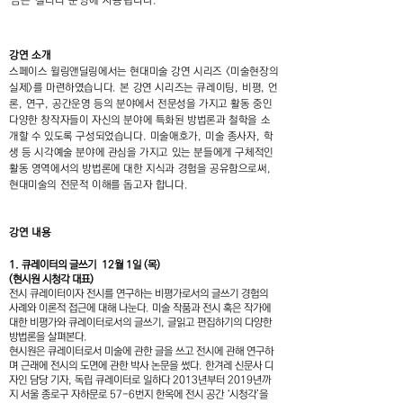
금은 갤러리 운영에 사용됩니다.
강연 소개
스페이스 윌링앤딜링에서는 현대미술 강연 시리즈 <미술현장의
실제>를 마련하였습니다. 본 강연 시리즈는 큐레이팅, 비평, 언
론, 연구, 공간운영 등의 분야에서 전문성을 가지고 활동 중인
다양한 창작자들이 자신의 분야에 특화된 방법론과 철학을 소
개할 수 있도록 구성되었습니다. 미술애호가, 미술 종사자, 학
생 등 시각예술 분야에 관심을 가지고 있는 분들에게 구체적인
활동 영역에서의 방법론에 대한 지식과 경험을 공유함으로써,
현대미술의 전문적 이해를 돕고자 합니다.
강연 내용
1. 큐레이터의 글쓰기 12월 1일 (목)
(현시원 시청각 대표)
전시 큐레이터이자 전시를 연구하는 비평가로서의 글쓰기 경험의
사례와 이론적 접근에 대해 나눈다. 미술 작품과 전시 혹은 작가에
대한 비평가와 큐레이터로서의 글쓰기, 글읽고 편집하기의 다양한
방법론을 살펴본다.
현시원은 큐레이터로서 미술에 관한 글을 쓰고 전시에 관해 연구하
며 근래에 전시의 도면에 관한 박사 논문을 썼다. 한겨레 신문사 디
자인 담당 기자, 독립 큐레이터로 일하다 2013년부터 2019년까
지 서울 종로구 자하문로 57-6번지 한옥에 전시 공간 ‘시청각’을