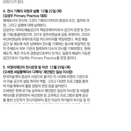
(2021)가 있다.
4. 전시 기획의 과정과 실행 12월 22일 (목)
(김성우 Primary Practice 대표)
매체로서의 전시와 그것이 기획되기까지의 환경과 조건, 절차와 과
정, 그리고 실행에 대해 살펴본다.
김성우는 아마도예술공간의 책임큐레이터로서 공간의 운영 및 전시
를 기획/총괄하였으며, 2018 광주비엔날레 공동 큐레이터, 2020
부산비엔날레 큐레이토리얼 어드바이저를 역임하였다. 특정 예술
공간 및 제도에 속한 상태에서 전시를 기획하는 동시에 독립적인 창
작 주체로서 외부 기관과 협력하여 다수의 전시를 기획하였다. 현재
제도적, 혹은 주도적 경향성으로부터 빗겨난, 일종의 배설이 가능한
공간으로서 기능하는 Primary Practice를 운영 중이다.
5. 비영리재단의 전시운영 및 미션 12월 29일 (목)
(오세원 씨알콜렉티브 디렉터/ 재단법인 일심 이사장)
한국미술계의 중심이 시장으로 옮겨간 이 시대에 비영리 기관으로
서 미술 공간의 설립 취지와 역할, 그리고 다양한 프로그램을 통하
여 미술계에서의 활동 방향과 전망 등을 들어본다.
오세원은 현재 유기농 농부로서 재단법인 일심의 이사장 및 씨알콜
렉티브를 운영하면서 옥상정원 및 교외학교 프로그램과 함께 공모
를 통한 신진작가 전시지원부터 중진 이상의 작가들의 부스팅 및 전
시형식 실험을 진행하고 있다. 작가들과 해마다 당면 과제를 설정하
고 다양한 예술적 실천으로 문제제기한다. 1999년 공익법인 영은
미술관 레지던시 팀장으로 활동을 시작, 문화체육관광부 산하 미술
관 및 복합문화공간에서 전시기획 및 운영을 총괄하였다.