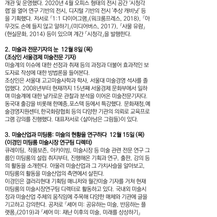
개관 및 운영했다. 2020년 4월 오피스 형태의 전시 공간 ‘시청각
랩’을 열어 연구 기반의 전시, 디지털 기반의 전시 '추상 캐비닛' 등
을 기획했다. 저서로 『1:1 다이어그램』(워크룸프레스, 2018), 『아
무것도 손에 들지 않고 말하기』(미디어버스, 2017), 『사물 유람』
(현실문화, 2014) 등이 있으며 계간 「시청각」을 발행한다.
2. 미술과 전문기자의 눈 12월 8일 (목)
(조상인 서울경제 미술전문 기자)
미술계의 이슈에 대한 선정과 취재 등의 과정과 더불어 효과적인 보
도자료 작성에 대한 방법론을 들어본다.
조상인은 서울대 고고미술사학과 학사, 서울대 미술경영 석사를 졸
업했다. 2008년부터 현재까지 15년째 서울경제 문화부에서 일하
며 미술계에 대한 날카로운 관찰과 분석을 이어온 미술전문기자다.
동국대 출강을 비롯해 한예종,포스텍 등에서 특강했다. 문화재청,예
술경영지원센터,한국화랑협회 등의 다양한 기관의 의뢰로 교육프로
그램 강의를 진행했다. 대표저서로 <살아남은 그림들>이 있다.
3. 미술산업과 미팅룸: 미술의 현황을 연구하다 12월 15일 (목)
(이경민 미팅룸 미술시장 연구팀 디렉터)
큐레이팅, 작품보존, 아카이빙, 미술시장 등 미술 관련 전문 연구 그
룹인 미팅룸의 설립 취지부터, 진행해온 기획과 연구, 출판, 강의 등
의 활동을 소개한다. 아울러 미술산업과 그 가치사슬을 알아보고,
미팅룸의 활동을 미술산업의 측면에서 살핀다.
이경민은 갤러리현대 기획팀 매니저와 월간미술 기자를 거쳐 현재
미팅룸의 미술시장연구팀 디렉터로 활동하고 있다. 국내외 미술시
장과 미술산업 주체의 움직임에 주목해 다양한 매체와 기관에 글을
기고하고 강의한다. 공저로 『셰어 미: 공유하는 미술, 반응하는 플
랫폼』(2019)과 『셰어 미: 재난 이후의 미술, 미래를 상상하기』