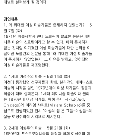
대별로 살펴보게 될 것이다.
강연내용
1. 왜 위대한 여성 미술가들은 존재하지 않았는가? - 5
월 7일 (화)
1971년 미술사학자 린다 노클린이 발표한 논문은 페미
니즘 미술의 신호탄이라고 할 수 있다. 마치 존재하지
않는 것처럼 여겨졌던 여성 미술가들에 대한 논의를 이
끌어낸 노클린의 논문을 통해 ‘왜 위대한 여성 미술가들
이 존재하지 않았었는지’ 그 이유를 밝히고, 잊혀졌던
여성 미술가들을 재조명한다.
2. 1세대 여성주의 미술 - 5월 14일 (화)
이전에 등장했던 선구자들과 함께, 본격적인 페미니스트
미술의 시작을 알린 1970년대의 여성 작가들의 활동과
작품에 대해 살펴본다. 1세대 페미니즘 미술이라 불리
는 1970년대 여성 작가들, 특히 주디 시카고(Judy
Chicago)와 미리엄 샤피로(Miriam Schapiro)를 중
심으로 진행되었던 전시 ‘여성의 집’은 그들-여성들-의
삶을 여성주의적 시각으로 제시한다.
3. 2세대 여성주의 미술 - 5월 21일 (화)
1980년대 포스트모더니즘의 등장과 함께 여성주의 미