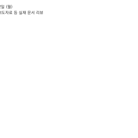
2일 (월)
보도자료 등 실재 문서 리뷰
-gil, Yongsan-gu
대한민국 서울특별시 용산
orea
혜광빌딜 4층
 11am - 6pm
화 - 토 11:00am-6:
day, Monday
매주 일, 월요일 및 명절 