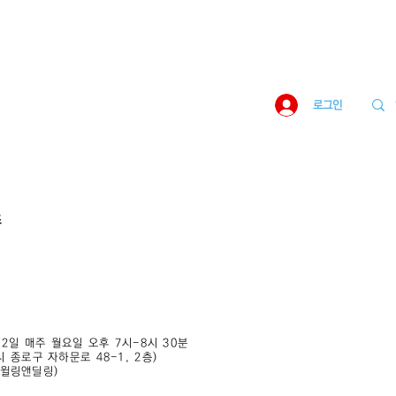
로그인
즈
월 2일 매주 월요일 오후 7시-8시 30분
 종로구 자하문로 48-1, 2층)
스 윌링앤딜링)