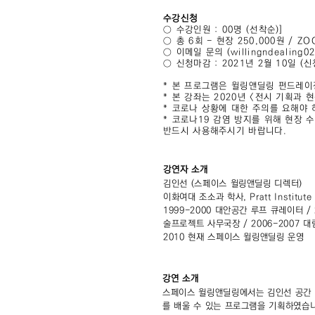
수강신청
○ 수강인원 : 00명 (선착순)]
○ 총 6회 - 현장 250,000원 / ZO
○ 이메일 문의 (willingndealing0
○ 신청마감 : 2021년 2월 10일 (
* 본 프로그램은 윌링앤딜링 펀드레이
* 본 강좌는 2020년 <전시 기획과
* 코로나 상황에 대한 주의를 요해야
* 코로나19 감염 방지를 위해 현장 
반드시 사용해주시기 바랍니다.
강연자 소개
김인선 (스페이스 윌링앤딜링 디렉터)
이화여대 조소과 학사, Pratt Institu
1999-2000 대안공간 루프 큐레이터 /
술프로젝트 사무국장 / 2006-2007 
2010 현재 스페이스 윌링앤딜링 운영
강연 소개
스페이스 윌링앤딜링에서는 김인선 공간 운
를 배울 수 있는 프로그램을 기획하였습니