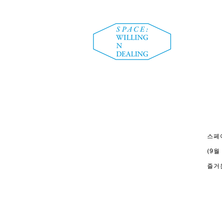
스페
(9월
​즐