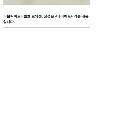
퍼블릭아트 8월호 로와정, 장성은 <콰이어트> 리뷰 내용
입니다.
퍼블릭아트 8월호에 실린 로와정, 장성은 <콰이어트>에
대한 리뷰 내용입니다. (글.안소연 미술비평가)
F4, 5, Hoenamu-ro 6-gil, Yongsan-gu
Seoul, Republic of Korea
Tuesday - Saturday, 11am - 6pm
Closed on every Sunday, Monday
서울특별시 용산구 회나무로6길5
혜광빌딩 4층
화 - 토 11:00am-6:00pm
매주 일, 월요일 및 명절 휴관