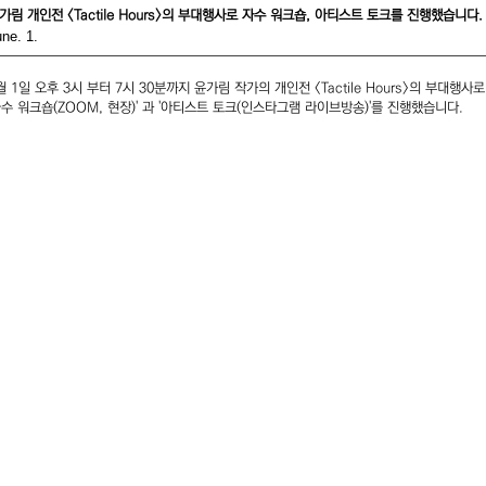
가림 개인전 <Tactile Hours>의 부대행사로 자수 워크숍, 아티스트 토크를 진행했습니다.
ne. 1.
월 1일 오후 3시 부터 7시 30분까지 윤가림 작가의 개인전 <Tactile Hours>의 부대행사로
자수 워크숍(ZOOM, 현장)' 과 '아티스트 토크(인스타그램 라이브방송)'를 진행했습니다.
-gil, Yongsan-gu
서울특별시 용산구 회나
orea
화 - 토 11:00am-6:
 11am - 6pm
매주 일, 월요일 및 명절 
day, Monday
모든 거래에 대한 책임과 배송, 교환, 환불, 민원 등의 처리는
윌링앤딜링에서 진행합니다.
민원 담당자 한황수 / 연락처 02-797-7893