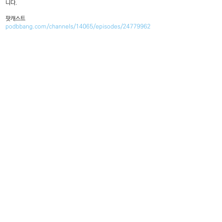
니다.
팟캐스트
podbbang.com/channels/14065/episodes/24779962
F4, 5, Hoenamu-ro 6-gil, Yongsan-gu
Seoul, Republic of Korea
Tuesday - Saturday, 11am - 6pm
Closed on every Sunday, Monday
서울특별시 용산구 회나무로6길5
혜광빌딩 4층
화 - 토 11:00am-6:00pm
매주 일, 월요일 및 명절 휴관
모든 거래에 대한 책임과 배송, 교환, 환불, 민원 등의 처리는
윌링앤딜링에서 진행합니다.
민원 담당자 한황수 / 연락처
02-797-7893