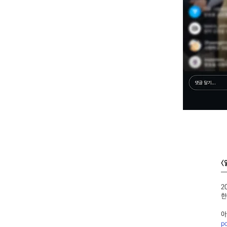
<
2
한
​
p