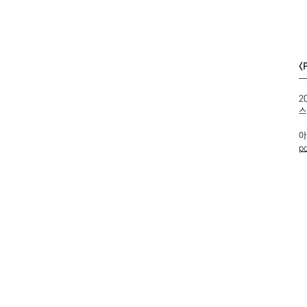
<
2
스
​
p
F4, 5, Hoenamu-ro 6
Seoul, Republic of K
Tuesday - Saturday,
Closed on every Sun