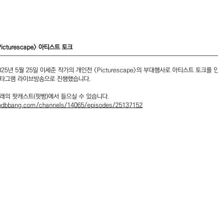
Picturescape> 아티스트 토크
025년 5월 25일 이세준 작가의 개인전 <Picturescape>의 부대행사로 아티스트 토크를 
타그램 라이브방송으로 진행했습니다.
아래의 팟캐스트(팟빵)에서 들으실 수 있습니다.
odbbang.com/channels/14065/episodes/25137152
-gil, Yongsan-gu
서울특별시 용산구 회나
orea
화 - 토 11:00am-6:
 11am - 6pm
매주 일, 월요일 및 명절 
day, Monday
모든 거래에 대한 책임과 배송, 교환, 환불, 민원 등의 처리는
윌링앤딜링에서 진행합니다.