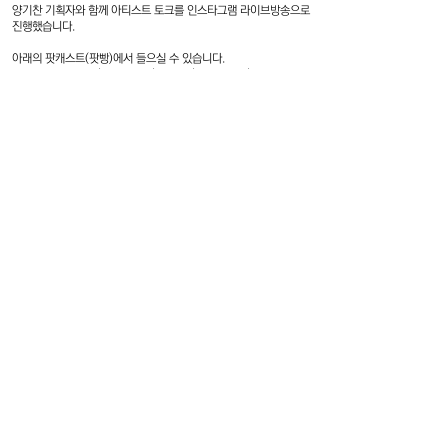
양기찬 기획자와 함께 아티스트 토크를 인스타그램 라이브방송으로
진행했습니다.
​아래의 팟캐스트(팟빵)에서 들으실 수 있습니다.
podbbang.com/channels/14065/episodes/25164818
F4, 5, Hoenamu-ro 6-gil, Yongsan-gu
Seoul, Republic of Korea
Thusday - Saturday, 11am - 6pm
Closed on every Sunday, Monday
대한민국 서울특별시 용산구 회나무로6길 5
혜광빌딜 4층
화 - 토 11:00am-6:00pm
매주 일, 월요일 및 명절 휴관
윌링앤딜링은 모든 거래에 대한 책임과 배송,교환,환불,민원등의 처
리는 윌링앤딜링에서 진행합니다.
민원 담당자 한황수 / 연락처
02-797-7893