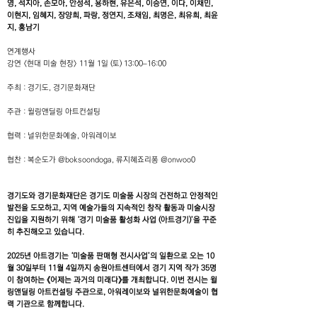
영, 석지아, 손모아, 안성석, 용하현, 유은석, 이승연, 이다, 이채민,
이현지, 임혜지, 장양희, 파랑, 정연지, 조채임, 최명은, 최유희, 최윤
지, 홍남기
연계행사
강연 〈현대 미술 현장〉 11월 1일 (토) 13:00–16:00
주최 : 경기도, 경기문화재단
주관 : 윌링앤딜링 아트컨설팅
협력 : 널위한문화예술, 아워레이보
협찬 : 복순도가 @boksoondoga, 류지혜죠리퐁 @onwoo0
경기도와 경기문화재단은 경기도 미술품 시장의 건전하고 안정적인
발전을 도모하고, 지역 예술가들의 지속적인 창작 활동과 미술시장
진입을 지원하기 위해 ‘경기 미술품 활성화 사업 (아트경기)’을 꾸준
히 추진해오고 있습니다.
2025년 아트경기는 ‘미술품 판매형 전시사업’의 일환으로 오는 10
월 30일부터 11월 4일까지 송원아트센터에서 경기 지역 작가 35명
이 참여하는 《어제는 과거의 미래다》를 개최합니다. 이번 전시는 윌
링앤딜링 아트컨설팅 주관으로, 아워레이보와 널위한문화예술이 협
력 기관으로 함께합니다.