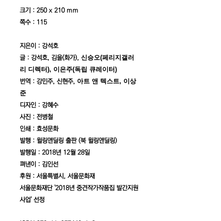
크기 : 250 x 210 mm
쪽수 : 115
지은이 : 강석호
신승오(페리지갤러
글 : 강석호, 김을(화가),
리 디렉터), 이은주(독립 큐레이터)
아트 앤 텍스트, 이상
번역 : 강민주, 신현주,
준
디자인 : 강혜수
사진 : 전병철
인쇄 : 효성문화
발행 : 윌링앤딜링 출판 (북 윌링앤딜링)
발행일 : 2018년 12월 28일
펴낸이 : 김인선
후원 : 서울특별시, 서울문화재
서울문화재단 '2018년 중견작가작품집 발간지원
사업' 선정