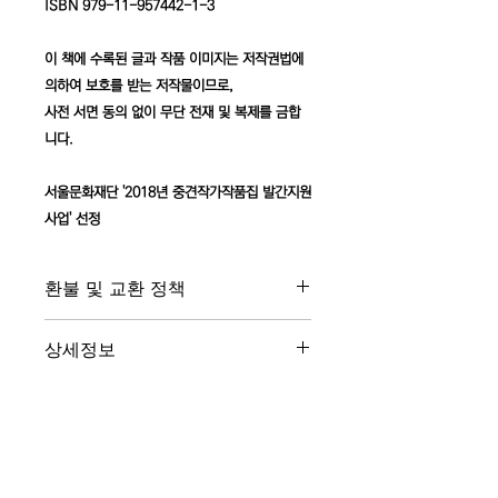
ISBN 979-11-957442-1-3
이 책에 수록된 글과 작품 이미지는 저작권법에
의하여 보호를 받는 저작물이므로,
사전 서면 동의 없이 무단 전재 및 복제를 금합
니다.
서울문화재단 '2018년 중견작가작품집 발간지원
사업' 선정
환불 및 교환 정책
환불은
제품을 수령한 후 7일 이내에 요청해
상세정보
야
합니다. 이를 지키지 않을 경우 환불이 진
행되지 않을 수 있으니 주의하세요.
강석호 작가 작품집
배송정보
갤러리에서 직접 받으실 수 있으시며,
우체국 택배로도 받아보실 수 있습니다.