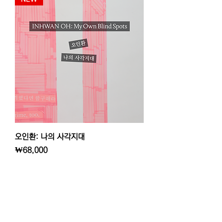
오인환: 나의 사각지대
가격
₩68,000
F4, 5, Hoenamu-ro 6-gil, Yongsan-gu
Seoul, Republic of Korea
Thusday - Saturday, 11am - 6pm
Closed on every Sunday, Monday