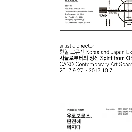
artistic director
한일 교류전 Korea and Japan Exc
사물로부터의 정신 Spirit from O
CASO Contemporary Art Spac
2017.9.27 ~ 2017.10.7