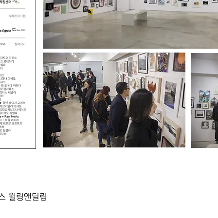
이스 윌링앤딜링