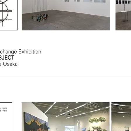
hange Exhibition
BJECT
e Osaka