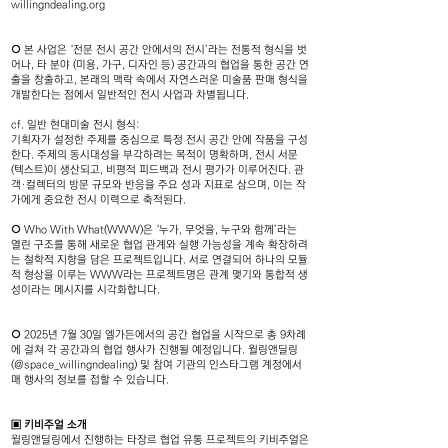
willingndealing.org
⭘ 본 사업은 ‘전문 전시 공간 안에서의 전시’라는 전통적 형식을 벗
어나, 타 분야 (미용, 가구, 디자인 등) 공간과의 협업을 통한 공간 연
출을 창출하고, 본래의 맥락 속에서 자연스러운 미술품 판매 형식을
개발한다는 점에서 일반적인 전시 사업과 차별됩니다.
cf. 일반 현대미술 전시 형식:
기획자가 설정한 주제를 중심으로 특정 전시 공간 안에 작품을 구성
한다. 주제의 동시대성을 부각하려는 목적이 명확하며, 전시 서문
(텍스트)이 생산되고, 비평적 피드백과 전시 평가가 이루어진다. 관
객·컬렉터의 방문 규모와 반응을 주요 성과 지표로 삼으며, 이는 작
가에게 중요한 전시 이력으로 축적된다.
⭘ Who With What(WWW)은 ‘누가, 무엇을, 누구와 함께’라는
열린 구조를 통해 새로운 협업 관계와 실행 가능성을 계속 확장하려
는 철학적 지향을 담은 프로젝트입니다. 서로 연결되어 하나의 모듈
적 형상을 이루는 WWW라는 프로젝트명은 관계 맺기와 통합적 생
성이라는 메시지를 시각화합니다.
⭘ 2025년 7월 30일 엘가든에서의 공간 협업을 시작으로 총 9차례
에 걸쳐 각 공간과의 협업 행사가 진행될 예정입니다. 윌링앤딜링
(@space_willingndealing) 및 참여 기관의 인스타그램 계정에서
매 행사의 정보를 접할 수 있습니다.
▣ 키비주얼 소개
윌링앤딜링에서 진행하는 타장르 협업 유통 프로젝트의 키비주얼은