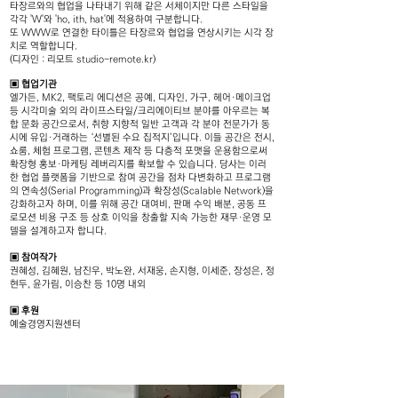
타장르와의 협업을 나타내기 위해 같은 서체이지만 다른 스타일을
각각 'W'와 'ho, ith, hat'에 적용하여 구분합니다.
또 WWW로 연결한 타이틀은 타장르와 협업을 연상시키는 시각 장
치로 역할합니다.
(디자인 : 리모트 studio-remote.kr)
▣ 협업기관
엘가든, MK2, 팩토리 에디션은 공예, 디자인, 가구, 헤어·메이크업
등 시각미술 외의 라이프스타일/크리에이티브 분야를 아우르는 복
합 문화 공간으로서, 취향 지향적 일반 고객과 각 분야 전문가가 동
시에 유입·거래하는 ‘선별된 수요 집적지’입니다. 이들 공간은 전시,
쇼룸, 체험 프로그램, 콘텐츠 제작 등 다층적 포맷을 운용함으로써
확장형 홍보·마케팅 레버리지를 확보할 수 있습니다. 당사는 이러
한 협업 플랫폼을 기반으로 참여 공간을 점차 다변화하고 프로그램
의 연속성(Serial Programming)과 확장성(Scalable Network)을
강화하고자 하며, 이를 위해 공간 대여비, 판매 수익 배분, 공동 프
로모션 비용 구조 등 상호 이익을 창출할 지속 가능한 재무·운영 모
델을 설계하고자 합니다.
▣ 참여작가
권혜성, 김혜원, 남진우, 박노완, 서재웅, 손지형, 이세준, 장성은, 정
현두, 윤가림, 이승찬 등 10명 내외
▣ 후원
예술경영지원센터