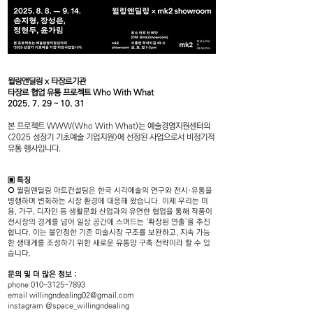
윌링앤딜링 x 타장르기관
타장르 협업 유통 프로젝트 Who With What
2025. 7. 29
~ 10. 31
본 프로젝트 WWW(Who With What)는 예술경영지원센터의
<2025 성장기 기초예술 기업지원>에 선정된 사업으로서 비정기적
유통 행사입니다.
▣ 특징
⭘ 윌링앤딜링 아트컨설팅은 한국 시각예술의 연구와 전시·유통을
병행하며 변화하는 시장 환경에 대응해 왔습니다. 이제 우리는 미
용, 가구, 디자인 등 생활문화 산업과의 유연한 협업을 통해 작품이
전시장의 경계를 넘어 일상 공간에 스며드는 ‘확장된 연출’을 추진
합니다. 이는 불안정한 기존 미술시장 구조를 보완하고, 지속 가능
한 생태계를 조성하기 위한 새로운 유통망 구축 전략이라 할 수 있
습니다.
문의 및 더 많은 정보 :
phone
010-3125-7893
email
willingndealing02@gmail.com
instagram @space_willingndealing