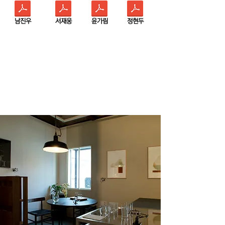
남진우
서재웅
윤가림
정현두