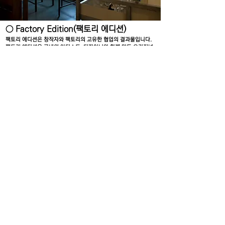
○ Factory Edition(팩토리 에디션)
팩토리 에디션은 창작자와 팩토리의 고유한 협업의 결과물입니다.
팩토리 에디션은 국내외 아티스트, 디자이너와 함께 만든 오리지널
프로덕트, 팩토리 전시와 함께 개발된 굿즈와 리미티드 에디션 아
트 오브젝트를 기획하고 온·오프라인으로 유통합니다.
팩토리와 팩토리 에디션이 추구하는 메시지는 ‘심리스 플로우
(Seamless Flow): 예술과 일상의 경계 없는 교감, 감상과 경험의
경계 없는 교감’입니다. 전시 공간 속 눈으로만 보던 작품이 생활 속
나만의 물건이 되어 유용하는 데 불편함이 없으며, 그렇게 생활 속
에서 차차 축적된 감상과 사용의 경험은 조금은 더 섬세한 자신만
의 일상 세계를 만들어나갈 것이라는 믿음에서 출발합니다.
phone
02-733-4883
factory2.seoul@gmail.com
more info
factory2.kr/shopfactoryedition
instagram @factoryedition.seoul