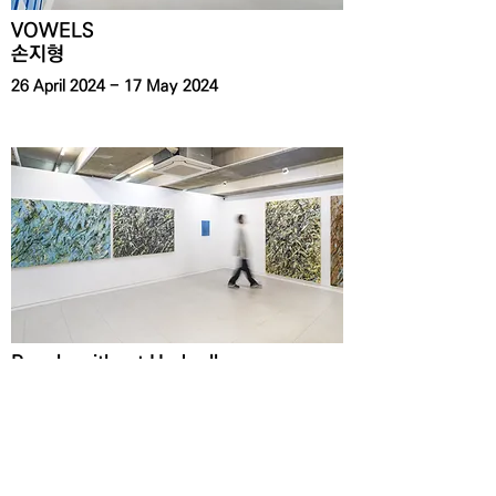
VOWELS
​손지형
26 April 2024 - 17 May 2024
People without Umbrellas
​권혜성
22 March 2024 - 19 April 2024